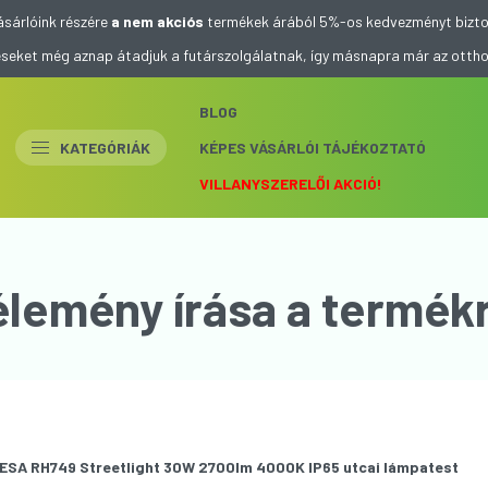
ásárlóink részére
a nem akciós
termékek árából 5%-os kedvezményt bizto
eléseket még aznap átadjuk a futárszolgálatnak, így másnapra már az otth
BLOG
KATEGÓRIÁK
KÉPES VÁSÁRLÓI TÁJÉKOZTATÓ
VILLANYSZERELŐI AKCIÓ!
élemény írása a termékr
ESA RH749 Streetlight 30W 2700lm 4000K IP65 utcai lámpatest