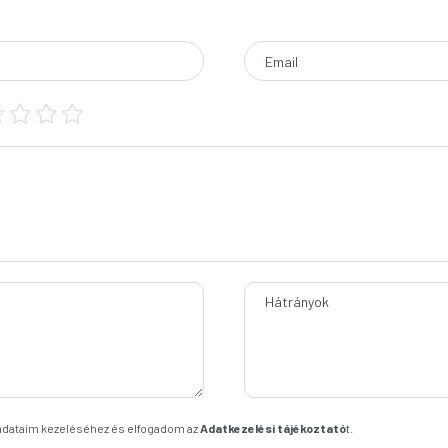
Email
Hátrányok
 adataim kezeléséhez és elfogadom az
Adatkezelési tájékoztató
t.