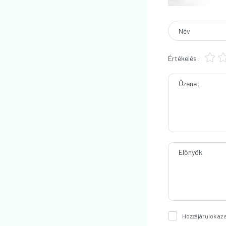
Név
Értékelés:
Üzenet
Előnyök
Hozzájárulok az