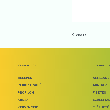
Vissza
Vásárlói fiók
Információk
BELÉPÉS
ÁLTALÁNO
REGISZTRÁCIÓ
ADATKEZE
PROFILOM
FIZETÉS
KOSÁR
SZÁLLÍTÁ
KEDVENCEIM
ELÉRHETŐ