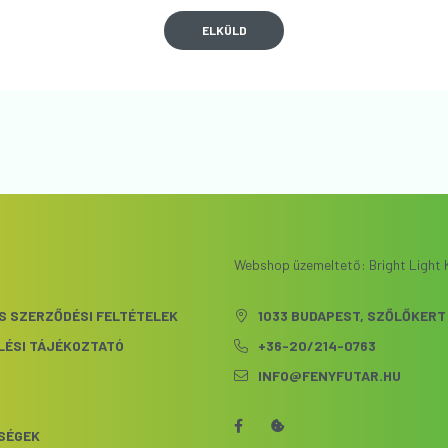
ELKÜLD
Webshop üzemeltető: Bright Light K
S SZERZŐDÉSI FELTÉTELEK
1033 BUDAPEST, SZŐLŐKERT 
LÉSI TÁJÉKOZTATÓ
+36-20/214-0763
INFO@FENYFUTAR.HU
S
SÉGEK