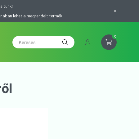
sítunk!
onában lehet a megrendelt termék.
0
ől