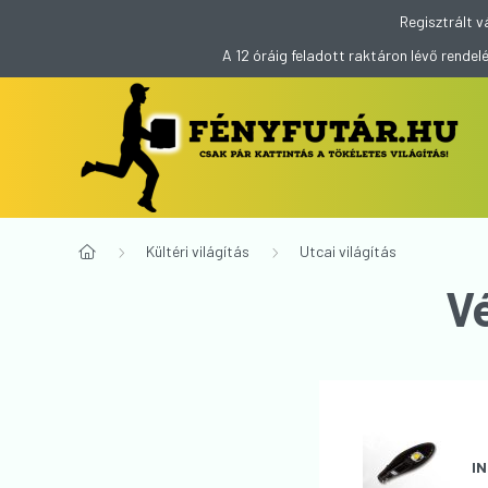
Regisztrált v
A 12 óráig feladott raktáron lévő rend
Kültéri világítás
Utcai világítás
V
IN