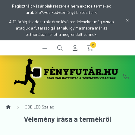
Regisztrált vásárlóink részére
a nem akciós
termékek
árából 5%-os kedvezményt biztosítunk!
A 12 óráig feladott raktáron lévő rendeléseket még aznap
átadjuk a futárszolgálatnak, így másnapra már az
otthonában lehet a megrendelt termék.
0
COB LED Szalag
Vélemény írása a termékről