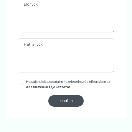
Előnyök
Hátrányok
Hozzájárulok az adataim kezeléséhez és elfogadom az
Adatkezelési tájékoztató
t.
ELKÜLD