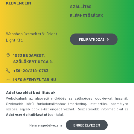
KEDVENCEIM
SZÁLLÍTÁS
ELÉRHETŐSÉGEK
Webshop üzemeltető: Bright
FELIRATKOZÁS
Light Kft.
1033 BUDAPEST,
SZŐLŐKERT UTCA 9.
+36-20/214-0763
INFO@FENYFUTAR.HU
Adatkezelési beállítások
Weboldalunk az alapvető működéshez szükséges cookie-kat használ.
Szélesebb körű funkcionalitáshoz (marketing, statisztika, személyre
szabás) egyéb cookie-kat engedélyezhet. Részletesebb információkat az
Adatkezelési tájékoztató
ban talál.
Nem engedélyezem
ENGEDÉLYEZEM
Árukereső.hu