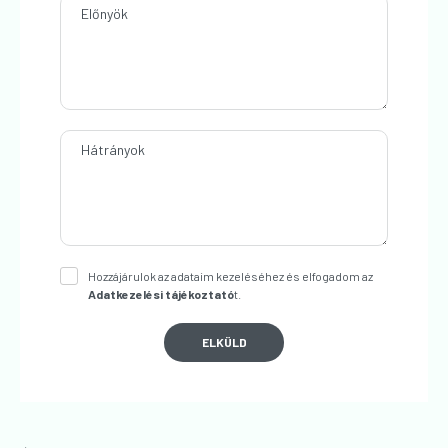
Előnyök
Hátrányok
Hozzájárulok az adataim kezeléséhez és elfogadom az
Adatkezelési tájékoztató
t.
ELKÜLD