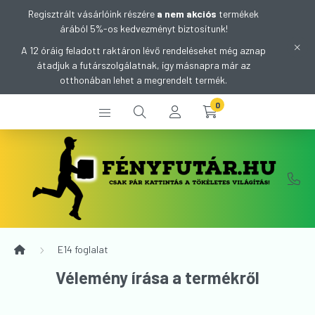
Regisztrált vásárlóink részére
a nem akciós
termékek
árából 5%-os kedvezményt biztosítunk!
A 12 óráig feladott raktáron lévő rendeléseket még aznap
átadjuk a futárszolgálatnak, így másnapra már az
otthonában lehet a megrendelt termék.
0
E14 foglalat
Vélemény írása a termékről