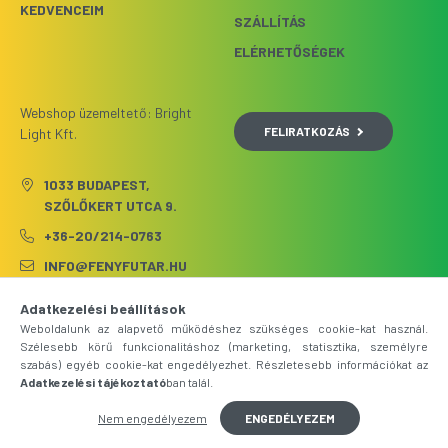
KEDVENCEIM
SZÁLLÍTÁS
ELÉRHETŐSÉGEK
Webshop üzemeltető: Bright
FELIRATKOZÁS
Light Kft.
1033 BUDAPEST,
SZŐLŐKERT UTCA 9.
+36-20/214-0763
INFO@FENYFUTAR.HU
Adatkezelési beállítások
Weboldalunk az alapvető működéshez szükséges cookie-kat használ.
Szélesebb körű funkcionalitáshoz (marketing, statisztika, személyre
szabás) egyéb cookie-kat engedélyezhet. Részletesebb információkat az
Adatkezelési tájékoztató
ban talál.
Nem engedélyezem
ENGEDÉLYEZEM
Árukereső.hu