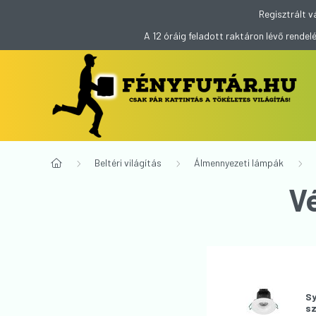
Regisztrált v
A 12 óráig feladott raktáron lévő rend
Beltéri világítás
Álmennyezeti lámpák
V
Sy
sz