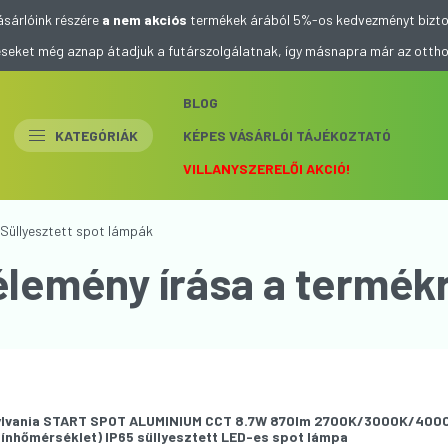
ásárlóink részére
a nem akciós
termékek árából 5%-os kedvezményt bizto
eléseket még aznap átadjuk a futárszolgálatnak, így másnapra már az otth
BLOG
KATEGÓRIÁK
KÉPES VÁSÁRLÓI TÁJÉKOZTATÓ
VILLANYSZERELŐI AKCIÓ!
Süllyesztett spot lámpák
élemény írása a termékr
lvania START SPOT ALUMINIUM CCT 8.7W 870lm 2700K/3000K/4000K
ínhőmérséklet) IP65 süllyesztett LED-es spot lámpa