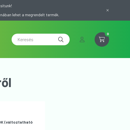
sítunk!
onában lehet a megrendelt termék.
0
ől
 (változtatható