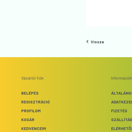
Vissza
Vásárlói fiók
Információk
BELÉPÉS
ÁLTALÁNO
REGISZTRÁCIÓ
ADATKEZE
PROFILOM
FIZETÉS
KOSÁR
SZÁLLÍTÁ
KEDVENCEIM
ELÉRHETŐ