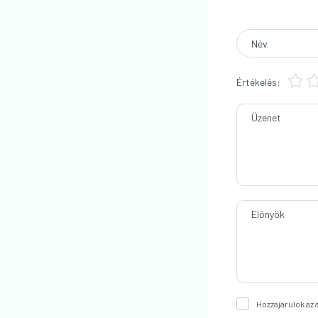
Név
Értékelés:
Üzenet
Előnyök
Hozzájárulok az