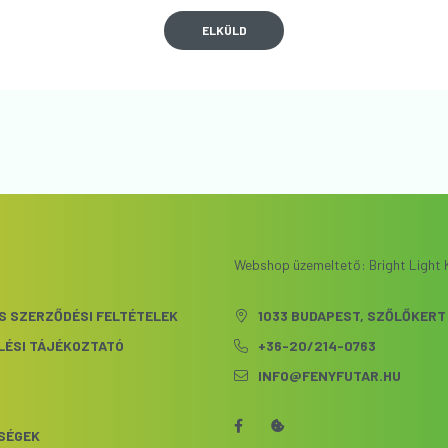
ELKÜLD
Webshop üzemeltető: Bright Light K
S SZERZŐDÉSI FELTÉTELEK
1033 BUDAPEST, SZŐLŐKERT 
LÉSI TÁJÉKOZTATÓ
+36-20/214-0763
INFO@FENYFUTAR.HU
S
SÉGEK