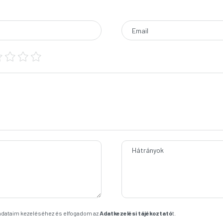
Email
Hátrányok
 adataim kezeléséhez és elfogadom az
Adatkezelési tájékoztató
t.