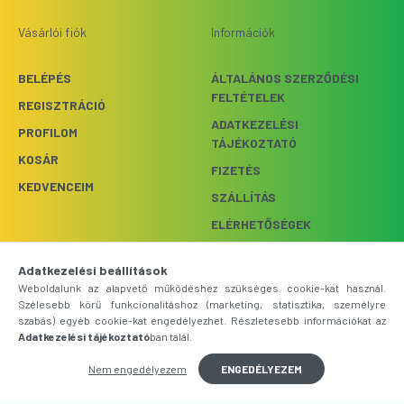
Vásárlói fiók
Információk
BELÉPÉS
ÁLTALÁNOS SZERZŐDÉSI
FELTÉTELEK
REGISZTRÁCIÓ
ADATKEZELÉSI
PROFILOM
TÁJÉKOZTATÓ
KOSÁR
FIZETÉS
KEDVENCEIM
SZÁLLÍTÁS
ELÉRHETŐSÉGEK
Adatkezelési beállítások
Webshop üzemeltető: Bright
Weboldalunk az alapvető működéshez szükséges cookie-kat használ.
FELIRATKOZÁS
Light Kft.
Szélesebb körű funkcionalitáshoz (marketing, statisztika, személyre
szabás) egyéb cookie-kat engedélyezhet. Részletesebb információkat az
Adatkezelési tájékoztató
ban talál.
1033 BUDAPEST,
SZŐLŐKERT UTCA 9.
Nem engedélyezem
ENGEDÉLYEZEM
+36-20/214-0763