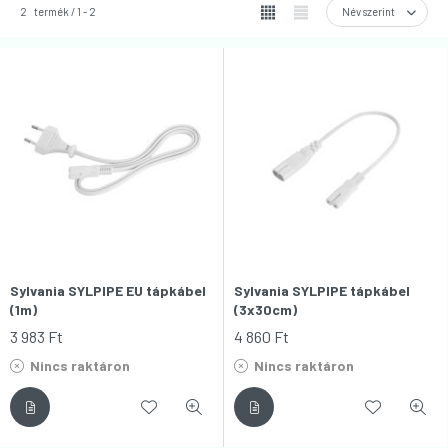
2
termék
1
2
Sylvania SYLPIPE EU tápkábel
Sylvania SYLPIPE tápkábel
(1m)
(3x30cm)
3 983
Ft
4 860
Ft
Nincs raktáron
Nincs raktáron