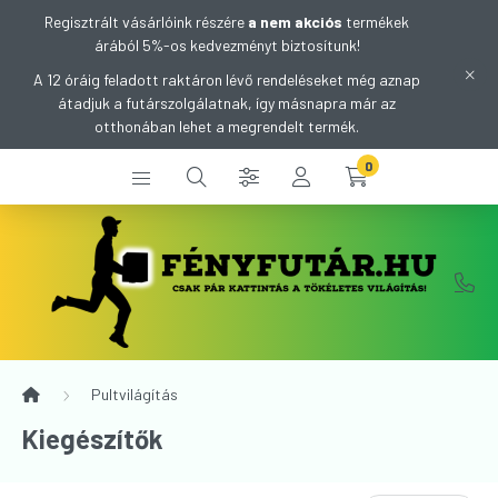
Regisztrált vásárlóink részére
a nem akciós
termékek
árából 5%-os kedvezményt biztosítunk!
A 12 óráig feladott raktáron lévő rendeléseket még aznap
átadjuk a futárszolgálatnak, így másnapra már az
otthonában lehet a megrendelt termék.
0
Pultvilágítás
Kiegészítők