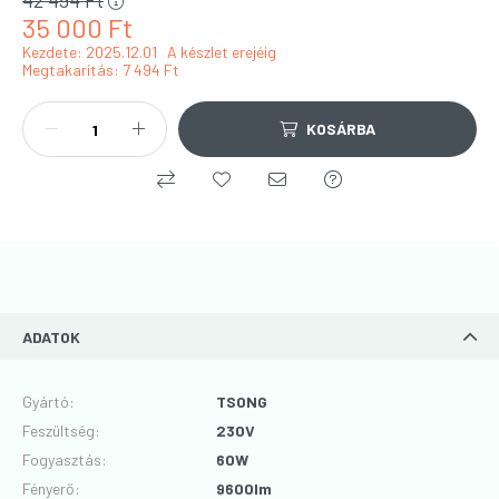
42 494
Ft
35 000
Ft
Kezdete: 2025.12.01
A készlet erejéig
Megtakarítás
7 494 Ft
KOSÁRBA
ADATOK
Gyártó
:
TSONG
Feszültség
:
230V
Fogyasztás
:
60W
Fényerő
:
9600lm