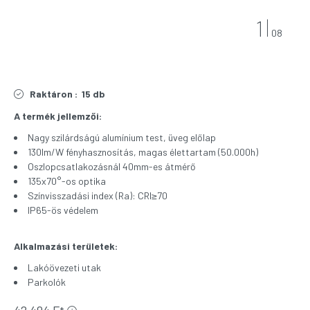
1
08
Raktáron :
15 db
A termék jellemzői:
Nagy szilárdságú alumínium test, üveg előlap
130lm/W fényhasznosítás, magas élettartam (50.000h)
Oszlopcsatlakozásnál 40mm-es átmérő
135x70°-os optika
Színvisszadási index (Ra): CRI≥70
IP65-ös védelem
Alkalmazási területek:
Lakóövezeti utak
Parkolók