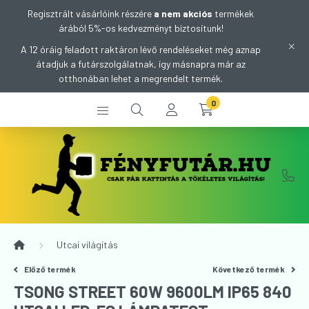
Regisztrált vásárlóink részére
a nem akciós
termékek
árából 5%-os kedvezményt biztosítunk!
A 12 óráig feladott raktáron lévő rendeléseket még aznap
átadjuk a futárszolgálatnak, így másnapra már az
otthonában lehet a megrendelt termék.
0
Utcai világítás
Előző termék
Következő termék
TSONG STREET 60W 9600LM IP65 840