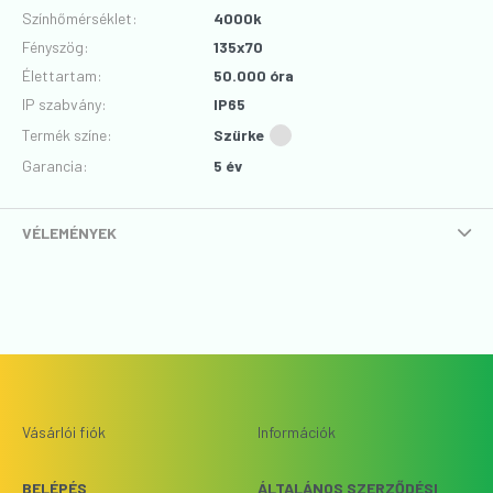
Színhőmérséklet
:
4000k
Fényszög
:
135x70
Élettartam
:
50.000 óra
IP szabvány
:
IP65
Termék színe
:
Szürke
Garancia
:
5 év
VÉLEMÉNYEK
Vásárlói fiók
Információk
BELÉPÉS
ÁLTALÁNOS SZERZŐDÉSI