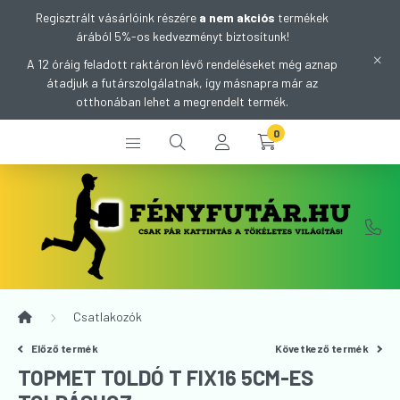
Regisztrált vásárlóink részére
a nem akciós
termékek
árából 5%-os kedvezményt biztosítunk!
A 12 óráig feladott raktáron lévő rendeléseket még aznap
átadjuk a futárszolgálatnak, így másnapra már az
otthonában lehet a megrendelt termék.
0
Csatlakozók
Előző termék
Következő termék
TOPMET TOLDÓ T FIX16 5CM-ES