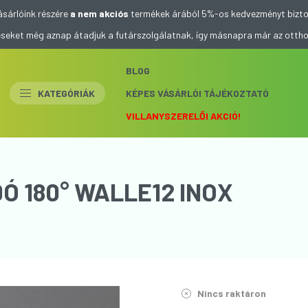
ásárlóink részére
a nem akciós
termékek árából 5%-os kedvezményt bizto
eléseket még aznap átadjuk a futárszolgálatnak, így másnapra már az otth
BLOG
KATEGÓRIÁK
KÉPES VÁSÁRLÓI TÁJÉKOZTATÓ
VILLANYSZERELŐI AKCIÓ!
Ó 180° WALLE12 INOX
Nincs raktáron