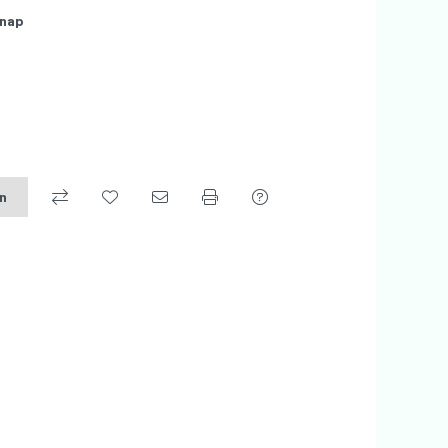
nap
on