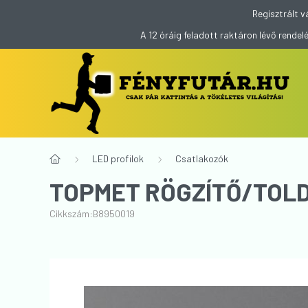
Regisztrált v
A 12 óráig feladott raktáron lévő rend
LED profilok
Csatlakozók
TOPMET RÖGZÍTŐ/TOLD
Cikkszám:
B8950019