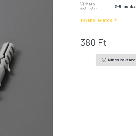
Várható
3-5 munka
szállítás
:
További adatok
380
Ft
Nincs raktár