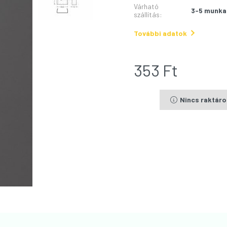
Várható
3-5 munka
szállítás
:
További adatok
353
Ft
Nincs raktár