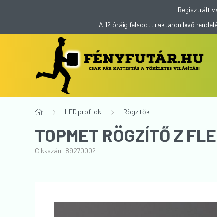
Regisztrált v
A 12 óráig feladott raktáron lévő rend
LED profilok
Rögzítők
TOPMET RÖGZÍTŐ Z FLE
Cikkszám:
89270002