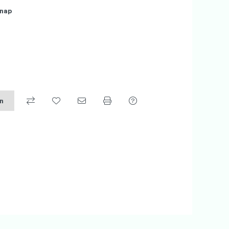
nap
on