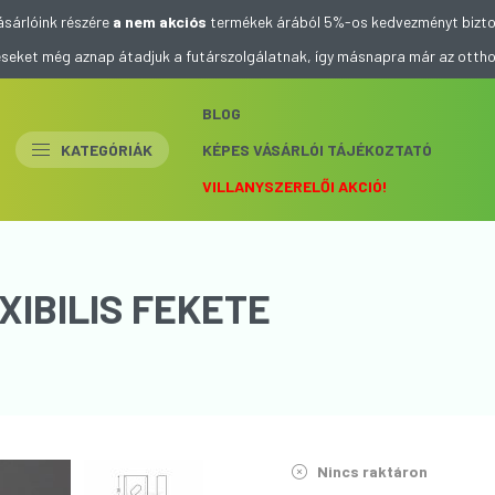
ásárlóink részére
a nem akciós
termékek árából 5%-os kedvezményt bizto
eléseket még aznap átadjuk a futárszolgálatnak, így másnapra már az otth
BLOG
KATEGÓRIÁK
KÉPES VÁSÁRLÓI TÁJÉKOZTATÓ
VILLANYSZERELŐI AKCIÓ!
XIBILIS FEKETE
Nincs raktáron