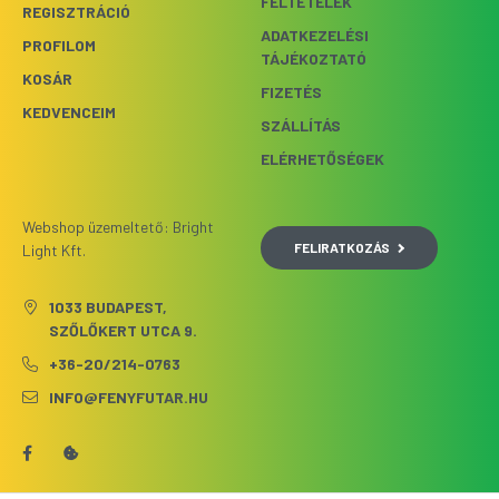
FELTÉTELEK
REGISZTRÁCIÓ
ADATKEZELÉSI
PROFILOM
TÁJÉKOZTATÓ
KOSÁR
FIZETÉS
KEDVENCEIM
SZÁLLÍTÁS
ELÉRHETŐSÉGEK
Webshop üzemeltető: Bright
FELIRATKOZÁS
Light Kft.
1033 BUDAPEST,
SZŐLŐKERT UTCA 9.
+36-20/214-0763
INFO@FENYFUTAR.HU