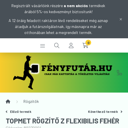
Regisztrált vásárlóink részére
a nem akciós
termékek
árából 5%-os kedvezményt biztosítunk!
A 12 óráig feladott raktáron lévő rendeléseket még aznap
átadjuk a futárszolgálatnak, így másnapra már az
otthonában lehet a megrendelt termék.
0
Rögzítők
Előző termék
Következő termék
TOPMET RÖGZÍTŐ Z FLEXIBILIS FEHÉR
Cikkszám:
89270001