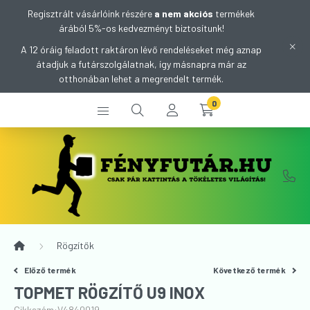
Regisztrált vásárlóink részére
a nem akciós
termékek
árából 5%-os kedvezményt biztosítunk!
A 12 óráig feladott raktáron lévő rendeléseket még aznap
átadjuk a futárszolgálatnak, így másnapra már az
otthonában lehet a megrendelt termék.
0
Rögzítők
Előző termék
Következő termék
TOPMET RÖGZÍTŐ U9 INOX
Cikkszám:
V4840019