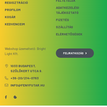
FELTÉTELEK
REGISZTRÁCIÓ
ADATKEZELÉSI
PROFILOM
TÁJÉKOZTATÓ
KOSÁR
FIZETÉS
KEDVENCEIM
SZÁLLÍTÁS
ELÉRHETŐSÉGEK
Webshop üzemeltető: Bright
FELIRATKOZÁS
Light Kft.
1033 BUDAPEST,
SZŐLŐKERT UTCA 9.
+36-20/214-0763
INFO@FENYFUTAR.HU