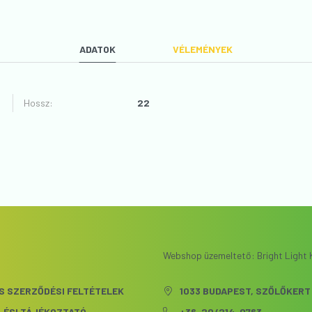
ADATOK
VÉLEMÉNYEK
Hossz
:
22
VÉLEMÉNYT ÍROK
Webshop üzemeltető: Bright Light K
S SZERZŐDÉSI FELTÉTELEK
1033 BUDAPEST, SZŐLŐKERT 
LÉSI TÁJÉKOZTATÓ
+36-20/214-0763