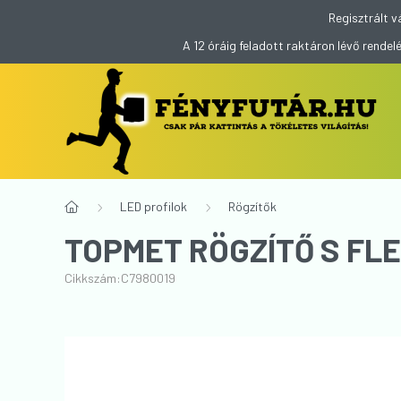
Regisztrált v
A 12 óráig feladott raktáron lévő rend
LED profilok
Rögzítők
TOPMET RÖGZÍTŐ S FLE
Cikkszám:
C7980019