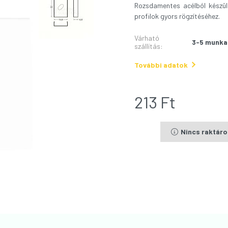
Rozsdamentes acélból készül
profilok gyors rögzítéséhez.
Várható
3-5 munka
szállítás
:
További adatok
213
Ft
Nincs raktár