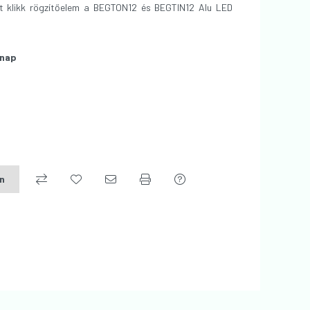
t klikk rögzítőelem a BEGTON12 és BEGTIN12 Alu LED
nap
on