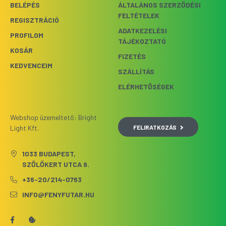
BELÉPÉS
ÁLTALÁNOS SZERZŐDÉSI
FELTÉTELEK
REGISZTRÁCIÓ
ADATKEZELÉSI
PROFILOM
TÁJÉKOZTATÓ
KOSÁR
FIZETÉS
KEDVENCEIM
SZÁLLÍTÁS
ELÉRHETŐSÉGEK
Webshop üzemeltető: Bright
FELIRATKOZÁS
Light Kft.
1033 BUDAPEST,
SZŐLŐKERT UTCA 9.
+36-20/214-0763
INFO@FENYFUTAR.HU