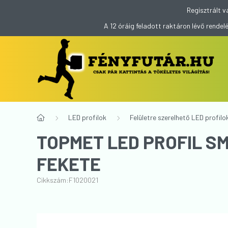
Regisztrált v
A 12 óráig feladott raktáron lévő rend
LED profilok
Felületre szerelhető LED profilo
TOPMET LED PROFIL S
FEKETE
Cikkszám:
F1020021