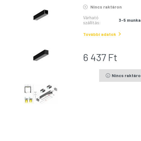
Nincs raktáron
Várható
3-5 munka
szállítás
:
További adatok
6 437
Ft
Nincs raktár