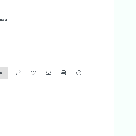
nap
on