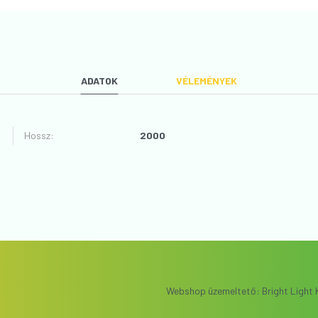
ADATOK
VÉLEMÉNYEK
Hossz
:
2000
VÉLEMÉNYT ÍROK
Webshop üzemeltető: Bright Light K