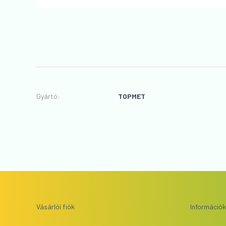
Gyártó
:
TOPMET
Vásárlói fiók
Információk