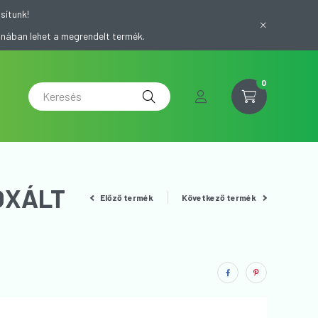
sítunk!
onában lehet a megrendelt termék.
0
OXÁLT
Előző termék
Következő termék