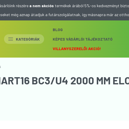
ásárlóink részére
a nem akciós
termékek árából 5%-os kedvezményt bizto
eléseket még aznap átadjuk a futárszolgálatnak, így másnapra már az otth
BLOG
KATEGÓRIÁK
KÉPES VÁSÁRLÓI TÁJÉKOZTATÓ
VILLANYSZERELŐI AKCIÓ!
k
MART16 BC3/U4 2000 MM EL