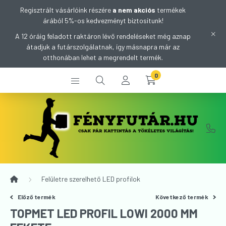
Regisztrált vásárlóink részére
a nem akciós
termékek
árából 5%-os kedvezményt biztosítunk!
A 12 óráig feladott raktáron lévő rendeléseket még aznap
átadjuk a futárszolgálatnak, így másnapra már az
otthonában lehet a megrendelt termék.
0
Felületre szerelhető LED profilok
Előző termék
Következő termék
TOPMET LED PROFIL LOWI 2000 MM