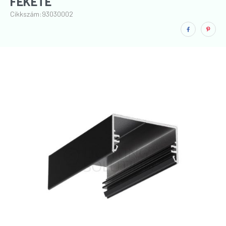
FEKETE
Cikkszám:
93030002