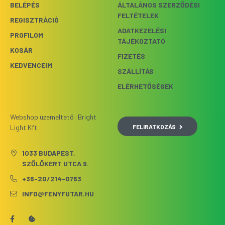
BELÉPÉS
ÁLTALÁNOS SZERZŐDÉSI
FELTÉTELEK
REGISZTRÁCIÓ
ADATKEZELÉSI
PROFILOM
TÁJÉKOZTATÓ
KOSÁR
FIZETÉS
KEDVENCEIM
SZÁLLÍTÁS
ELÉRHETŐSÉGEK
Webshop üzemeltető: Bright
FELIRATKOZÁS
Light Kft.
1033 BUDAPEST,
SZŐLŐKERT UTCA 9.
+36-20/214-0763
INFO@FENYFUTAR.HU