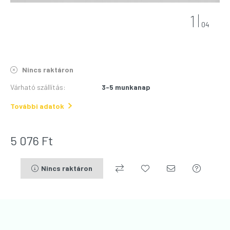
1
04
Nincs raktáron
Várható szállítás
:
3-5 munkanap
További adatok
5 076
Ft
Nincs raktáron