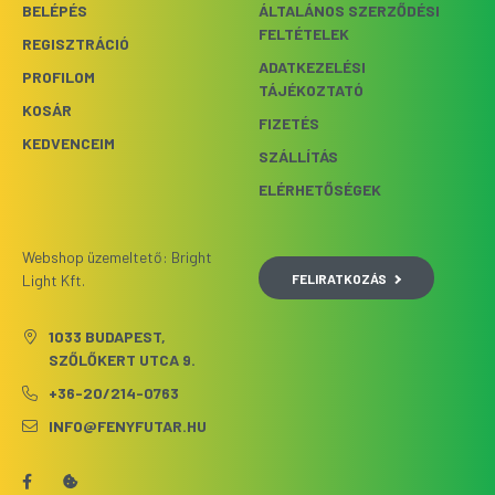
BELÉPÉS
ÁLTALÁNOS SZERZŐDÉSI
FELTÉTELEK
REGISZTRÁCIÓ
ADATKEZELÉSI
PROFILOM
TÁJÉKOZTATÓ
KOSÁR
FIZETÉS
KEDVENCEIM
SZÁLLÍTÁS
ELÉRHETŐSÉGEK
Webshop üzemeltető: Bright
FELIRATKOZÁS
Light Kft.
1033 BUDAPEST,
SZŐLŐKERT UTCA 9.
+36-20/214-0763
INFO@FENYFUTAR.HU