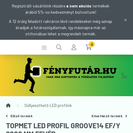
Regisztrált vásárlóink részére
a nem akciós
termékek
árából 5%-os kedvezményt biztosítunk!
A 12 óráig feladott raktáron lévő rendeléseket még aznap
átadjuk a futárszolgálatnak, így másnapra már az
otthonában lehet a megrendelt termék.
0
Süllyeszthető LED profilok
Előző termék
Következő termék
TOPMET LED PROFIL GROOVE14 EF/Y