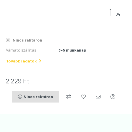
1
04
Nincs raktáron
Várható szállítás
:
3-5 munkanap
További adatok
2 229
Ft
Nincs raktáron