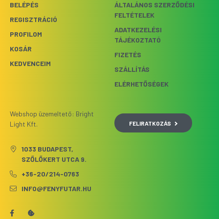
BELÉPÉS
ÁLTALÁNOS SZERZŐDÉSI
FELTÉTELEK
REGISZTRÁCIÓ
ADATKEZELÉSI
PROFILOM
TÁJÉKOZTATÓ
KOSÁR
FIZETÉS
KEDVENCEIM
SZÁLLÍTÁS
ELÉRHETŐSÉGEK
Webshop üzemeltető: Bright
FELIRATKOZÁS
Light Kft.
1033 BUDAPEST,
SZŐLŐKERT UTCA 9.
+36-20/214-0763
INFO@FENYFUTAR.HU