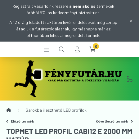
Regisztrált vásárlóink részére
a nem akciós
termékek
árából 5%-os kedvezményt biztosítunk!
A 12 óráig feladott raktáron lévő rendeléseket még aznap
átadjuk a futárszolgálatnak, így másnapra már az
otthonában lehet a megrendelt termék.
0
Sarokba illeszthető LED profilok
Előző termék
Következő termék
TOPMET LED PROFIL CABI12 E 2000 MM