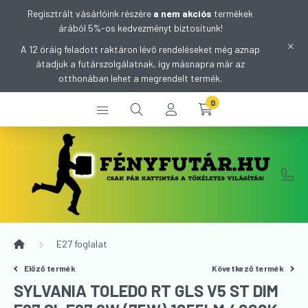
Regisztrált vásárlóink részére
a nem akciós
termékek
árából 5%-os kedvezményt biztosítunk!
A 12 óráig feladott raktáron lévő rendeléseket még aznap
átadjuk a futárszolgálatnak, így másnapra már az
otthonában lehet a megrendelt termék.
0
E27 foglalat
Előző termék
Következő termék
SYLVANIA TOLEDO RT GLS V5 ST DIM