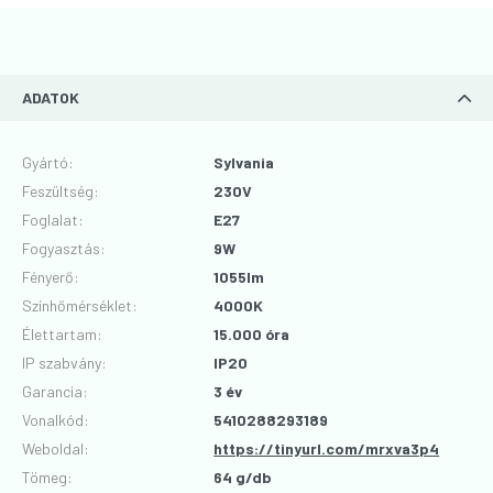
ADATOK
Gyártó
:
Sylvania
Feszültség
:
230V
Foglalat
:
E27
Fogyasztás
:
9W
Fényerő
:
1055lm
Színhőmérséklet
:
4000K
Élettartam
:
15.000 óra
IP szabvány
:
IP20
Garancia
:
3 év
Vonalkód
:
5410288293189
Weboldal:
https://tinyurl.com/mrxva3p4
Tömeg:
64 g/db