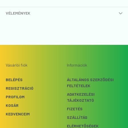
VÉLEMÉNYEK
Vásárlói fiók
Információk
BELÉPÉS
ÁLTALÁNOS SZERZŐDÉSI
FELTÉTELEK
REGISZTRÁCIÓ
ADATKEZELÉSI
PROFILOM
TÁJÉKOZTATÓ
KOSÁR
FIZETÉS
KEDVENCEIM
SZÁLLÍTÁS
ELÉRHETŐSÉGEK