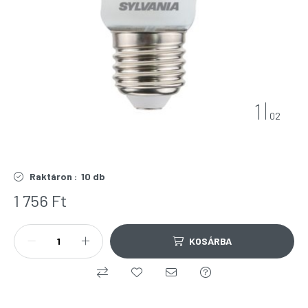
1
02
Raktáron :
10 db
1 756
Ft
KOSÁRBA