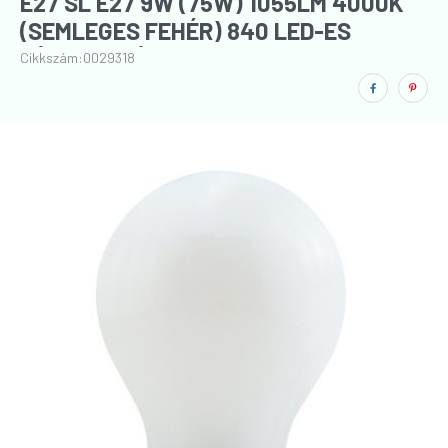
E27 SL E27 9W (75W) 1055LM 4000K
(SEMLEGES FEHÉR) 840 LED-ES
FÉNYFORRÁS
Cikkszám:
0029318