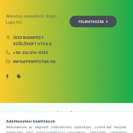
Webshop üzemeltető: Bright
FELIRATKOZÁS
Light Kft.
1033 BUDAPEST,
SZŐLŐKERT UTCA 9.
+36-20/214-0763
INFO@FENYFUTAR.HU
Árukereső.hu
Adatkezelési beállítások
Weboldalunk az alapvető működéshez szükséges cookie-kat használ.
Szélesebb körű funkcionalitáshoz (marketing, statisztika, személyre