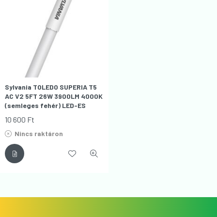
Sylvania TOLEDO SUPERIA T5
AC V2 5FT 26W 3900LM 4000K
(semleges fehér) LED-ES
FÉNYCSŐ (150CM)
10 600
Ft
Nincs raktáron