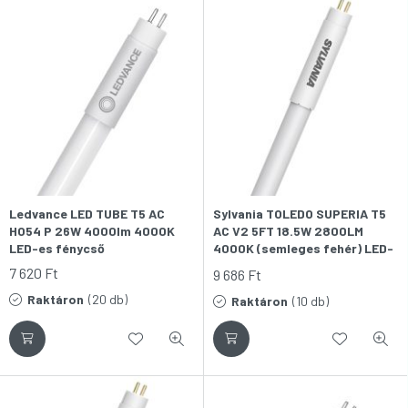
Ledvance LED TUBE T5 AC
Sylvania TOLEDO SUPERIA T5
HO54 P 26W 4000lm 4000K
AC V2 5FT 18.5W 2800LM
LED-es fénycső
4000K (semleges fehér) LED-
ES FÉNYCSŐ (150CM)
7 620
Ft
9 686
Ft
Raktáron
(20 db)
Raktáron
(10 db)