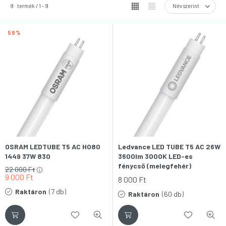
9
termék
1
9
59
OSRAM LEDTUBE T5 AC HO80
Ledvance LED TUBE T5 AC 26W
1449 37W 830
3600lm 3000K LED-es
fénycső (melegfehér)
22 000
Ft
9 000
Ft
8 000
Ft
Raktáron
(7 db)
Raktáron
(60 db)