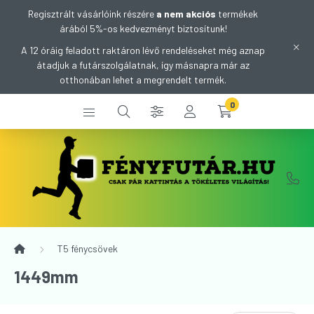
Regisztrált vásárlóink részére
a nem akciós
termékek
árából 5%-os kedvezményt biztosítunk!
A 12 óráig feladott raktáron lévő rendeléseket még aznap
átadjuk a futárszolgálatnak, így másnapra már az
otthonában lehet a megrendelt termék.
0
T5 fénycsövek
1449mm