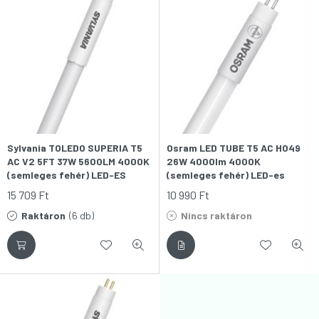
Sylvania TOLEDO SUPERIA T5
Osram LED TUBE T5 AC HO49
AC V2 5FT 37W 5600LM 4000K
26W 4000lm 4000K
(semleges fehér) LED-ES
(semleges fehér) LED-es
FÉNYCSŐ (150CM)
fénycső (150cm)
15 709
Ft
10 990
Ft
Raktáron
(6 db)
Nincs raktáron