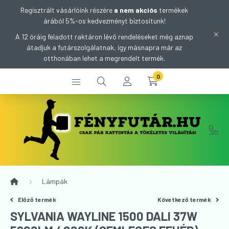
Regisztrált vásárlóink részére
a nem akciós
termékek
árából 5%-os kedvezményt biztosítunk!
A 12 óráig feladott raktáron lévő rendeléseket még aznap
átadjuk a futárszolgálatnak, így másnapra már az
otthonában lehet a megrendelt termék.
0
Lámpák
Előző termék
Következő termék
SYLVANIA WAYLINE 1500 DALI 37W