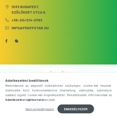
1033 BUDAPEST,
SZŐLŐKERT UTCA 9.
+36-20/214-0763
INFO@FENYFUTAR.HU
Árukereső.hu
Adatkezelési beállítások
Weboldalunk az alapvető működéshez szükséges cookie-kat használ.
Szélesebb körű funkcionalitáshoz (marketing, statisztika, személyre
szabás) egyéb cookie-kat engedélyezhet. Részletesebb információkat az
Adatkezelési tájékoztató
ban talál.
Nem engedélyezem
ENGEDÉLYEZEM