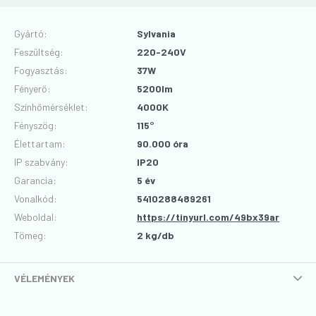
Gyártó
:
Sylvania
Feszültség
:
220-240V
Fogyasztás
:
37W
Fényerő
:
5200lm
Színhőmérséklet
:
4000K
Fényszög
:
115°
Élettartam
:
90.000 óra
IP szabvány
:
IP20
Garancia
:
5 év
Vonalkód
:
5410288489261
Weboldal:
https://tinyurl.com/49bx39ar
Tömeg:
2 kg/db
VÉLEMÉNYEK