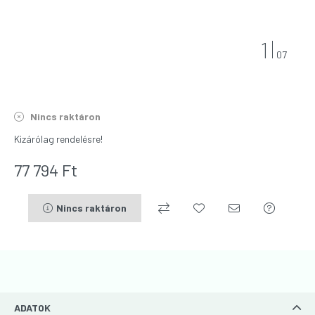
1
07
Nincs raktáron
Kizárólag rendelésre!
77 794
Ft
Nincs raktáron
ADATOK