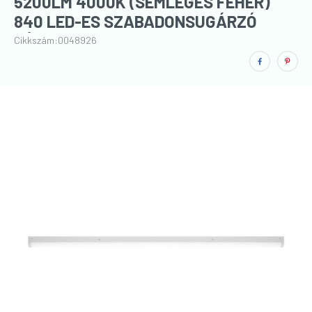
5200LM 4000K (SEMLEGES FEHÉR)
840 LED-ES SZABADONSUGÁRZÓ
LÁMPA
Cikkszám:
0048926