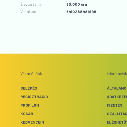
Élettartam
:
90.000 óra
Vonalkód
:
5410288489148
Vásárlói fiók
Információk
BELÉPÉS
ÁLTALÁNO
REGISZTRÁCIÓ
ADATKEZE
PROFILOM
FIZETÉS
KOSÁR
SZÁLLÍTÁ
KEDVENCEIM
ELÉRHETŐ