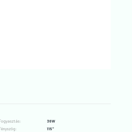
Fogyasztás
:
36W
Fényszög
:
115°