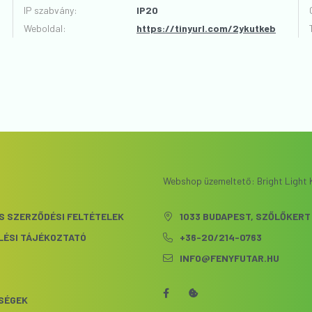
VÉLEMÉNYT ÍROK
IP szabvány
:
IP20
Weboldal:
https://tinyurl.com/2ykutkeb
Webshop üzemeltető: Bright Light K
S SZERZŐDÉSI FELTÉTELEK
1033 BUDAPEST, SZŐLŐKERT 
LÉSI TÁJÉKOZTATÓ
+36-20/214-0763
INFO@FENYFUTAR.HU
S
SÉGEK