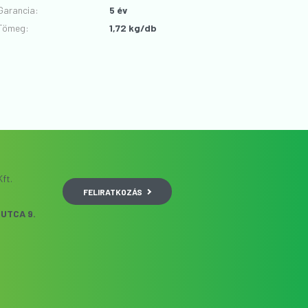
Garancia
:
5 év
Tömeg:
1,72 kg/db
ft.
FELIRATKOZÁS
UTCA 9.