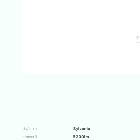
Gyártó
:
Sylvania
Fényerő
:
5200lm