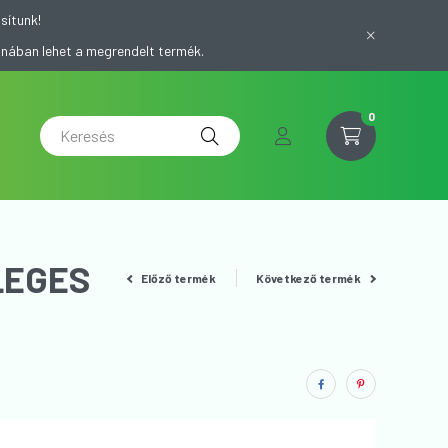
sítunk!
onában lehet a megrendelt termék.
0
LEGES
Előző termék
Következő termék