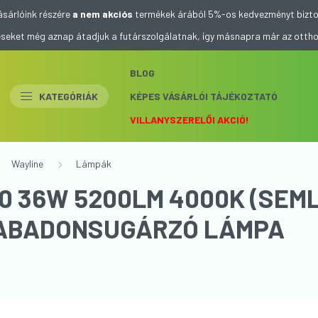
ásárlóink részére
a nem akciós
termékek árából 5%-os kedvezményt bizto
eléseket még aznap átadjuk a futárszolgálatnak, így másnapra már az otth
BLOG
KATEGÓRIÁK
KÉPES VÁSÁRLÓI TÁJÉKOZTATÓ
VILLANYSZERELŐI AKCIÓ!
Wayline
Lámpák
00 36W 5200LM 4000K (SEM
SZABADONSUGÁRZÓ LÁMPA