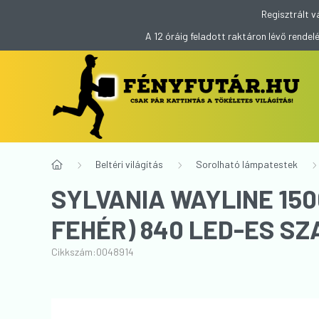
Regisztrált v
A 12 óráig feladott raktáron lévő rend
Beltéri világítás
Sorolható lámpatestek
SYLVANIA WAYLINE 15
FEHÉR) 840 LED-ES 
Cikkszám:
0048914