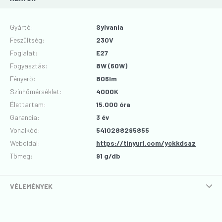
Gyártó
:
Sylvania
Feszültség
:
230V
Foglalat
:
E27
Fogyasztás
:
8W (60W)
Fényerő
:
806lm
Színhőmérséklet
:
4000K
Élettartam
:
15.000 óra
Garancia
:
3 év
Vonalkód
:
5410288295855
Weboldal:
https://tinyurl.com/yckkdsaz
Tömeg:
91 g/db
VÉLEMÉNYEK