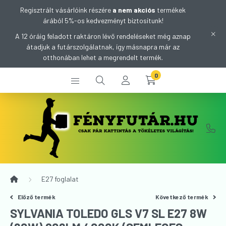
Regisztrált vásárlóink részére
a nem akciós
termékek
árából 5%-os kedvezményt biztosítunk!
A 12 óráig feladott raktáron lévő rendeléseket még aznap
átadjuk a futárszolgálatnak, így másnapra már az
otthonában lehet a megrendelt termék.
0
E27 foglalat
Előző termék
Következő termék
SYLVANIA TOLEDO GLS V7 SL E27 8W