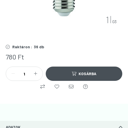
1
03
Raktáron :
36 db
780
Ft
KOSÁRBA
ADATOK