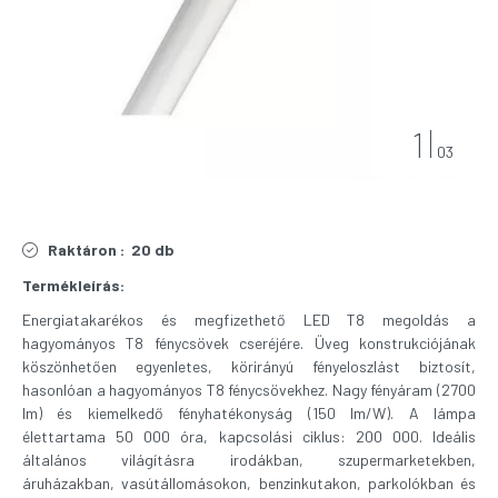
1
03
Raktáron :
20 db
Termékleírás:
Energiatakarékos és megfizethető LED T8 megoldás a
hagyományos T8 fénycsövek cseréjére. Üveg konstrukciójának
köszönhetően egyenletes, körirányú fényeloszlást biztosít,
hasonlóan a hagyományos T8 fénycsövekhez. Nagy fényáram (2700
lm) és kiemelkedő fényhatékonyság (150 lm/W). A lámpa
élettartama 50 000 óra, kapcsolási ciklus: 200 000. Ideális
általános világításra irodákban, szupermarketekben,
áruházakban, vasútállomásokon, benzinkutakon, parkolókban és