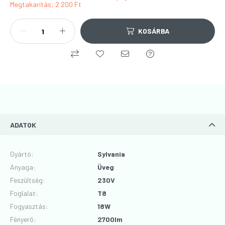
Megtakarítás
2 200 Ft
KOSÁRBA
ADATOK
Gyártó
:
Sylvania
Anyaga
:
Üveg
Feszültség
:
230V
Foglalat
:
T8
Fogyasztás
:
18W
Fényerő
:
2700lm