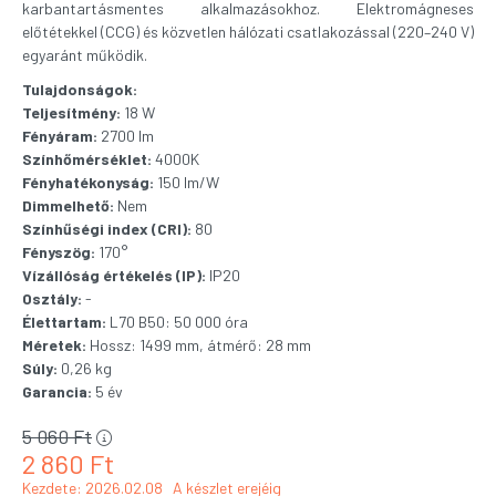
karbantartásmentes alkalmazásokhoz. Elektromágneses
előtétekkel (CCG) és közvetlen hálózati csatlakozással (220–240 V)
egyaránt működik.
Tulajdonságok:
Teljesítmény:
18 W
Fényáram:
2700 lm
Színhőmérséklet:
4000K
Fényhatékonyság:
150 lm/W
Dimmelhető:
Nem
Színhűségi index (CRI):
80
Fényszög:
170°
Vízállóság értékelés (IP):
IP20
Osztály:
-
Élettartam:
L70 B50: 50 000 óra
Méretek:
Hossz: 1499 mm, átmérő: 28 mm
Súly:
0,26 kg
Garancia:
5 év
5 060
Ft
2 860
Ft
Kezdete: 2026.02.08
A készlet erejéig