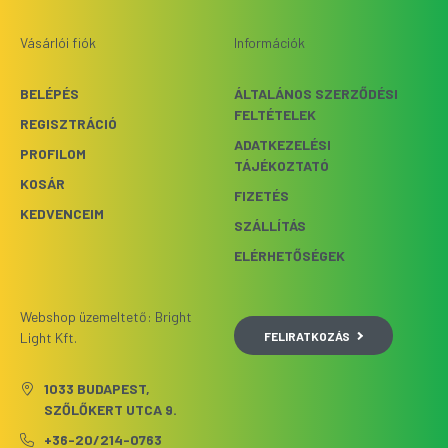
Vásárlói fiók
Információk
BELÉPÉS
ÁLTALÁNOS SZERZŐDÉSI
FELTÉTELEK
REGISZTRÁCIÓ
ADATKEZELÉSI
PROFILOM
TÁJÉKOZTATÓ
KOSÁR
FIZETÉS
KEDVENCEIM
SZÁLLÍTÁS
ELÉRHETŐSÉGEK
Webshop üzemeltető: Bright
FELIRATKOZÁS
Light Kft.
1033 BUDAPEST,
SZŐLŐKERT UTCA 9.
+36-20/214-0763