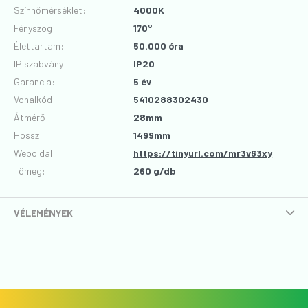
Színhőmérséklet
:
4000K
Fényszög
:
170°
Élettartam
:
50.000 óra
IP szabvány
:
IP20
Garancia
:
5 év
Vonalkód
:
5410288302430
Átmérő
:
28mm
Hossz
:
1499mm
Weboldal:
https://tinyurl.com/mr3v63xy
Tömeg:
260 g/db
VÉLEMÉNYEK