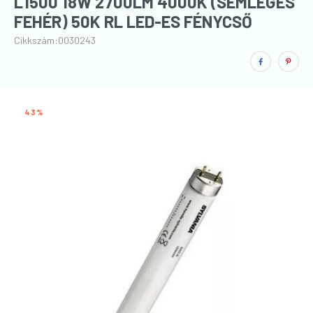
L1500 18W 2700LM 4000K (SEMLEGES
FEHÉR) 50K RL LED-ES FÉNYCSŐ
(150CM)
Cikkszám:
0030243
43