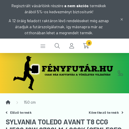
Regisztrált vásárlóink részére
a nem akciós
termékek
árából 5%-os kedvezményt biztosítunk!
A 12 óráig feladott raktáron lévő rendeléseket még aznap
átadjuk a futárszolgálatnak, így másnapra már az
otthonában lehet a megrendelt termék.
0
150 cm
Előző termék
Következő termék
SYLVANIA TOLEDO AVANT T8 CCG