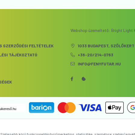
Webshop üzemeltető: Bright Light K
S SZERZŐDÉSI FELTÉTELEK
1033 BUDAPEST, SZŐLŐKERT 
LÉSI TÁJÉKOZTATÓ
+36-20/214-0763
INFO@FENYFUTAR.HU
S
SÉGEK
ukereső.hu
zélesebb körű funkcionalitáshoz (marketing, statisztika, személyre szabás) egyé