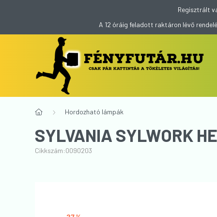
Regisztrált v
A 12 óráig feladott raktáron lévő rend
Hordozható lámpák
SYLVANIA SYLWORK H
Cikkszám:
0090203
27