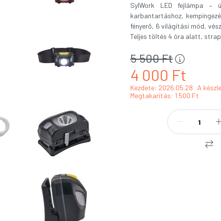
SylWork LED fejlámpa – új
karbantartáshoz, kempingezé
fényerő, 6 világítási mód, vész
Teljes töltés 4 óra alatt, stra
5 500
Ft
4 000
Ft
Kezdete: 2026.05.28
A készle
Megtakarítás
1 500 Ft