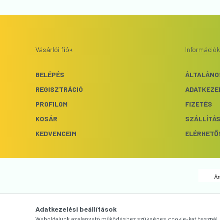
Vásárlói fiók
Információk
BELÉPÉS
ÁLTALÁNO
REGISZTRÁCIÓ
ADATKEZE
PROFILOM
FIZETÉS
KOSÁR
SZÁLLÍTÁ
KEDVENCEIM
ELÉRHETŐ
Ár
Adatkezelési beállítások
Weboldalunk az alapvető működéshez szükséges cookie-kat használ. S