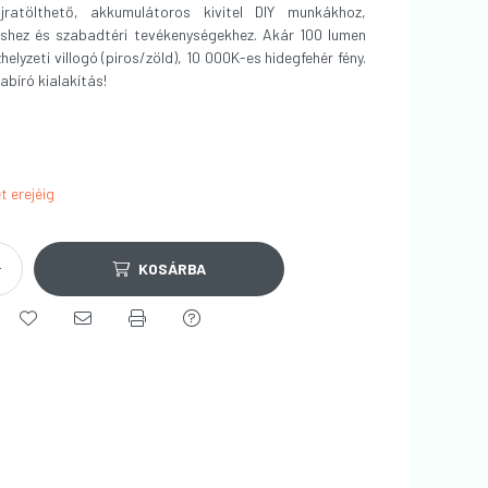
ratölthető, akkumulátoros kivitel DIY munkákhoz,
shez és szabadtéri tevékenységekhez. Akár 100 lumen
helyzeti villogó (piros/zöld), 10 000K-es hidegfehér fény.
pabíró kialakítás!
t erejéig
KOSÁRBA