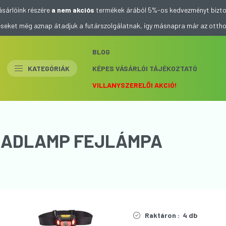
ásárlóink részére
a nem akciós
termékek árából 5%-os kedvezményt bizto
eléseket még aznap átadjuk a futárszolgálatnak, így másnapra már az otth
BLOG
KATEGÓRIÁK
KÉPES VÁSÁRLÓI TÁJÉKOZTATÓ
VILLANYSZERELŐI AKCIÓ!
EADLAMP FEJLÁMPA
Raktáron :
4 db