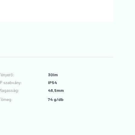
Fényerő
:
30lm
IP szabvány
:
IP54
Magasság
:
46,5mm
Tömeg:
74 g/db