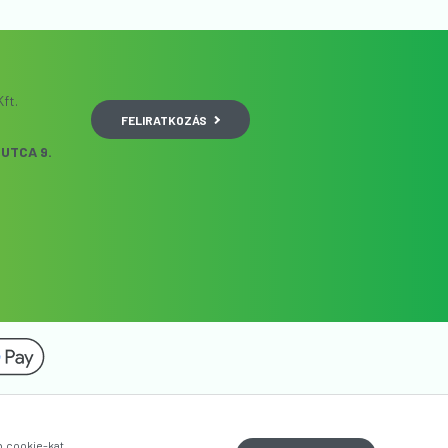
ft.
FELIRATKOZÁS
UTCA 9.
b cookie-kat