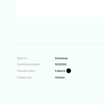
Gyártó
:
Sylvania
Színhőmérséklet
:
10000K
Termék színe
:
fekete
Szélesség
:
40mm