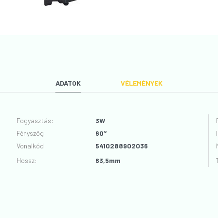
ADATOK
VÉLEMÉNYEK
Fogyasztás
:
3W
Fényszög
:
60°
VÉLEMÉNYT ÍROK
Vonalkód
:
5410288902036
Hossz
:
63,5mm