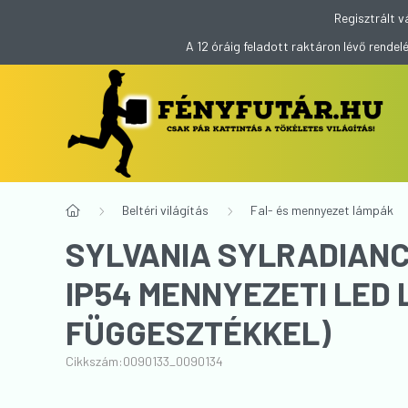
Regisztrált v
A 12 óráig feladott raktáron lévő rend
Beltéri világítás
Fal- és mennyezet lámpák
SYLVANIA SYLRADIANC
IP54 MENNYEZETI LED
FÜGGESZTÉKKEL)
Cikkszám:
0090133_0090134