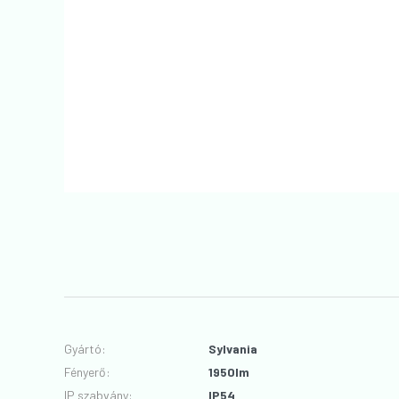
Gyártó
:
Sylvania
Fényerő
:
1950lm
IP szabvány
:
IP54