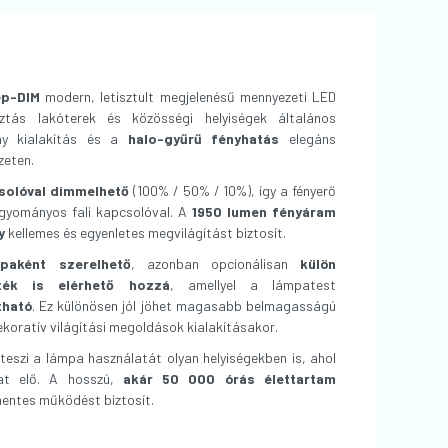
ep-DIM
modern, letisztult megjelenésű mennyezeti LED
ztás lakóterek és közösségi helyiségek általános
ony kialakítás és a
halo-gyűrű fényhatás
elegáns
zeten.
solóval dimmelhető
(100% / 50% / 10%), így a fényerő
gyományos fali kapcsolóval. A
1950 lumen fényáram
y
kellemes és egyenletes megvilágítást biztosít.
paként szerelhető
, azonban opcionálisan
külön
ték is elérhető hozzá
, amellyel a lámpatest
tható
. Ez különösen jól jöhet magasabb belmagasságú
koratív világítási megoldások kialakításakor.
teszi a lámpa használatát olyan helyiségekben is, ahol
hat elő. A hosszú,
akár 50 000 órás élettartam
entes működést biztosít.