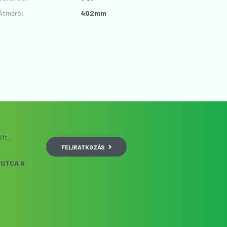
Átmérő
:
402mm
ft.
FELIRATKOZÁS
UTCA 9.