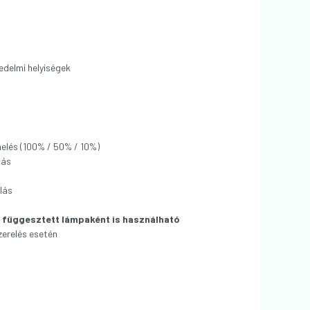
edelmi helyiségek
elés (100% / 50% / 10%)
tás
zlás
 függesztett lámpaként is használható
zerelés esetén