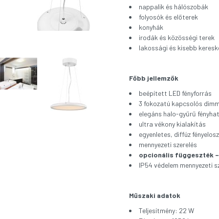
nappalik és hálószobák
folyosók és előterek
konyhák
irodák és közösségi terek
lakossági és kisebb keresk
Főbb jellemzők
beépített LED fényforrás
3 fokozatú kapcsolós dimm
elegáns halo-gyűrű fényha
ultra vékony kialakítás
egyenletes, diffúz fényelos
mennyezeti szerelés
opcionális függeszték –
IP54 védelem mennyezeti s
Műszaki adatok
Teljesítmény: 22 W