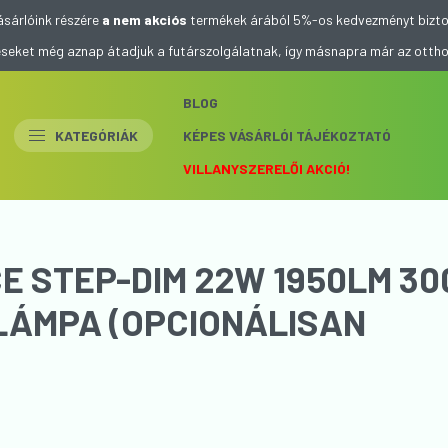
ásárlóink részére
a nem akciós
termékek árából 5%-os kedvezményt bizto
eléseket még aznap átadjuk a futárszolgálatnak, így másnapra már az otth
BLOG
KATEGÓRIÁK
KÉPES VÁSÁRLÓI TÁJÉKOZTATÓ
VILLANYSZERELŐI AKCIÓ!
E STEP-DIM 22W 1950LM 30
 LÁMPA (OPCIONÁLISAN