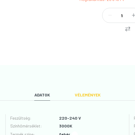
ADATOK
VÉLEMÉNYEK
Feszültség
:
220-240 V
Színhőmérséklet
:
3000K
VÉLEMÉNYT ÍROK
Termék színe
:
fehér