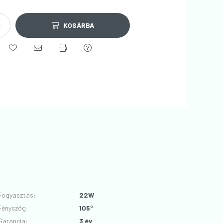
KOSÁRBA
Fogyasztás
:
22W
Fényszög
:
105°
Garancia
:
3 év