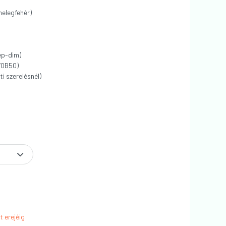
elegfehér)
ep-dim)
70B50)
i szerelésnél)
t erejéig