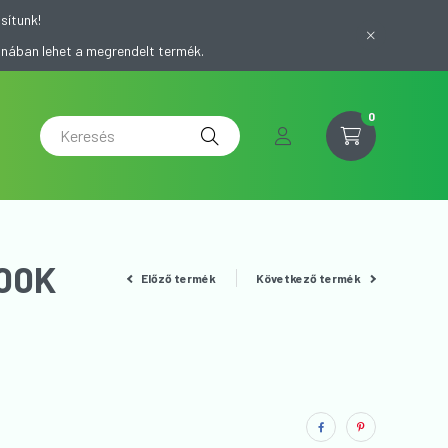
sítunk!
onában lehet a megrendelt termék.
0
00K
Előző termék
Következő termék