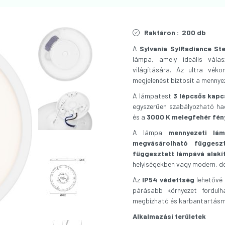
Raktáron :
200 db
A
Sylvania SylRadiance St
lámpa, amely ideális válas
világítására. Az ultra vék
megjelenést biztosít a mennye
A lámpatest
3 lépcsős kapc
egyszerűen szabályozható ha
és a
3000 K melegfehér fén
A lámpa
mennyezeti lám
megvásárolható függesz
függesztett lámpává alakí
helyiségekben vagy modern, de
Az
IP54 védettség
lehetővé 
párásabb környezet fordul
megbízható és karbantartásm
Alkalmazási területek