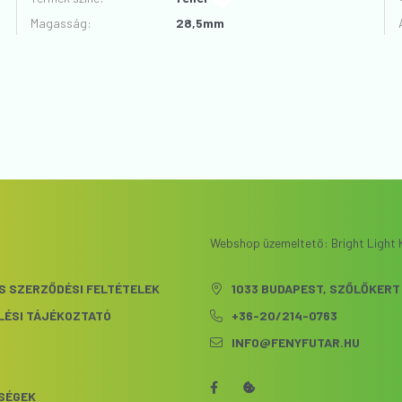
Magasság
:
28,5mm
Webshop üzemeltető: Bright Light K
S SZERZŐDÉSI FELTÉTELEK
1033 BUDAPEST, SZŐLŐKERT 
LÉSI TÁJÉKOZTATÓ
+36-20/214-0763
INFO@FENYFUTAR.HU
S
SÉGEK