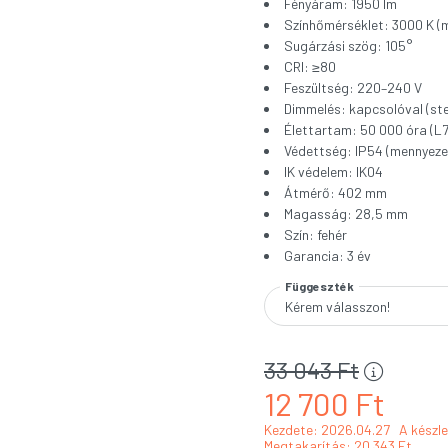
Fényáram: 1950 lm
Színhőmérséklet: 3000 K (m
Sugárzási szög: 105°
CRI: ≥80
Feszültség: 220–240 V
Dimmelés: kapcsolóval (st
Élettartam: 50 000 óra (L
Védettség: IP54 (mennyezet
IK védelem: IK04
Átmérő: 402 mm
Magasság: 28,5 mm
Szín: fehér
Garancia: 3 év
Függeszték
33 043
Ft
12 700
Ft
Kezdete: 2026.04.27
A készle
Megtakarítás
20 343 Ft