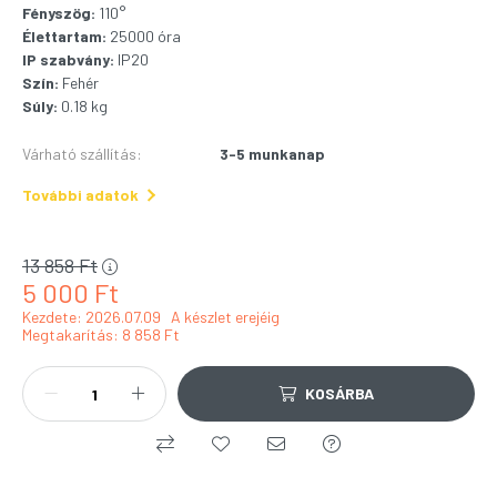
Fényszög:
110°
Élettartam:
25000 óra
IP szabvány:
IP20
Szín:
Fehér
Súly:
0.18 kg
Várható szállítás
:
3-5 munkanap
További adatok
13 858
Ft
5 000
Ft
Kezdete: 2026.07.09
A készlet erejéig
Megtakarítás
8 858 Ft
KOSÁRBA