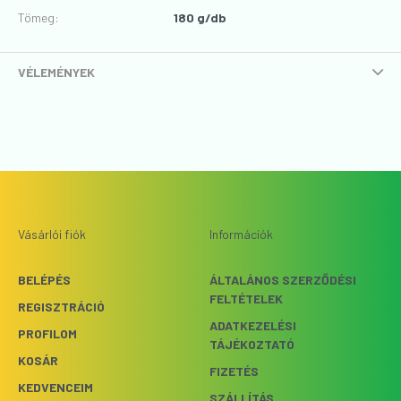
Tömeg:
180 g/db
VÉLEMÉNYEK
Vásárlói fiók
Információk
BELÉPÉS
ÁLTALÁNOS SZERZŐDÉSI
FELTÉTELEK
REGISZTRÁCIÓ
ADATKEZELÉSI
PROFILOM
TÁJÉKOZTATÓ
KOSÁR
FIZETÉS
KEDVENCEIM
SZÁLLÍTÁS