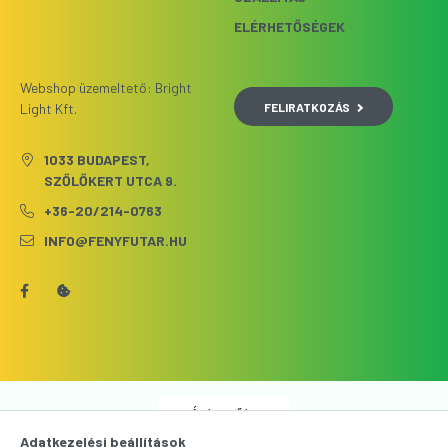
ELÉRHETŐSÉGEK
Webshop üzemeltető: Bright
FELIRATKOZÁS
Light Kft.
1033 BUDAPEST,
SZŐLŐKERT UTCA 9.
+36-20/214-0763
INFO@FENYFUTAR.HU
Árukereső.hu
Adatkezelési beállítások