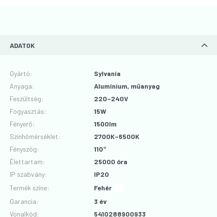
ADATOK
Gyártó
:
Sylvania
Anyaga
:
Alumínium, műanyag
Feszültség
:
220–240V
Fogyasztás
:
15W
Fényerő
:
1500lm
Színhőmérséklet
:
2700K–6500K
Fényszög
:
110°
Élettartam
:
25000 óra
IP szabvány
:
IP20
Termék színe
:
Fehér
Garancia
:
3 év
Vonalkód
:
5410288900933