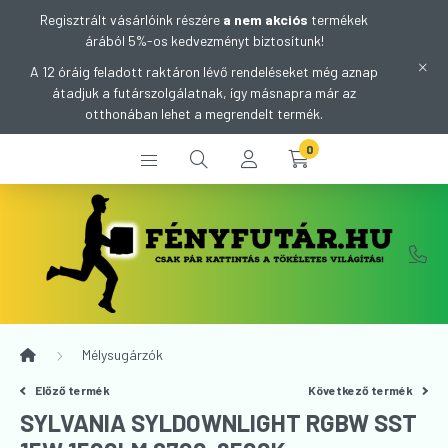
Regisztrált vásárlóink részére
a nem akciós
termékek
árából 5%-os kedvezményt biztosítunk!
A 12 óráig feladott raktáron lévő rendeléseket még aznap
átadjuk a futárszolgálatnak, így másnapra már az
otthonában lehet a megrendelt termék.
0
Mélysugárzók
Előző termék
Következő termék
SYLVANIA SYLDOWNLIGHT RGBW SST