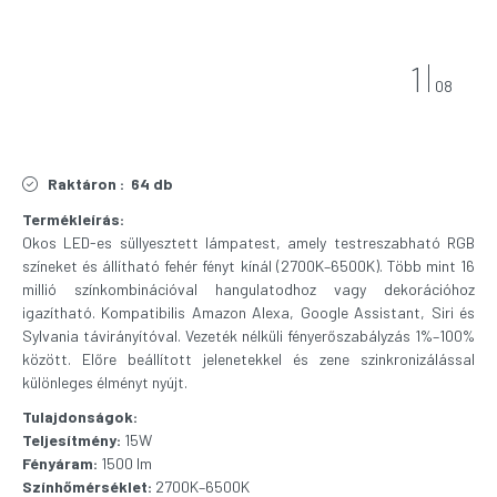
1
08
Raktáron :
64 db
Termékleírás:
Okos LED-es süllyesztett lámpatest, amely testreszabható RGB
színeket és állítható fehér fényt kínál (2700K–6500K). Több mint 16
millió színkombinációval hangulatodhoz vagy dekorációhoz
igazítható. Kompatibilis Amazon Alexa, Google Assistant, Siri és
Sylvania távirányítóval. Vezeték nélküli fényerőszabályzás 1%–100%
között. Előre beállított jelenetekkel és zene szinkronizálással
különleges élményt nyújt.
Tulajdonságok:
Teljesítmény:
15W
Fényáram:
1500 lm
Színhőmérséklet:
2700K–6500K