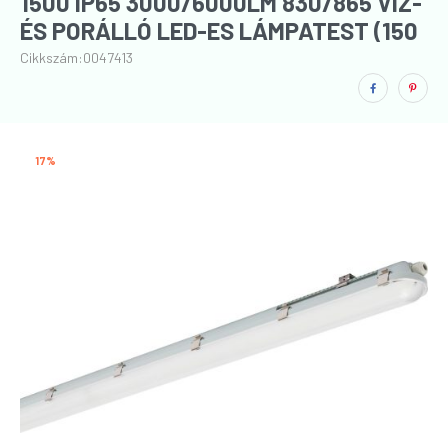
1500 IP65 3000/6000LM 830/865 VÍZ-
ÉS PORÁLLÓ LED-ES LÁMPATEST (150
CM)
Cikkszám:
0047413
17