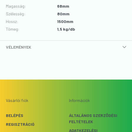
Magasság
:
68mm
Szélesség
:
80mm
Hossz
:
1500mm
Tömeg:
1,5 kg/db
VÉLEMÉNYEK
Vásárlói fiók
Információk
BELÉPÉS
ÁLTALÁNOS SZERZŐDÉSI
FELTÉTELEK
REGISZTRÁCIÓ
ADATKEZELÉSI