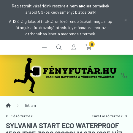
Regisztrált vásárlóink részére
a nem akciós
termékek
árából 5%-os kedvezményt biztosítunk!
A 12 óráig feladott raktáron lévő rendeléseket még aznap
átadjuk a futárszolgálatnak, így másnapra már az
otthonában lehet a megrendelt termék.
0
150cm
Előző termék
Következő termék
SYLVANIA START ECO WATERPROOF