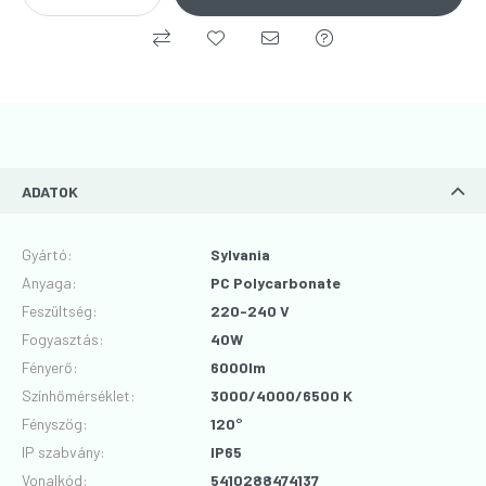
ADATOK
Gyártó
:
Sylvania
Anyaga
:
PC Polycarbonate
Feszültség
:
220-240 V
Fogyasztás
:
40W
Fényerő
:
6000lm
Színhőmérséklet
:
3000/4000/6500 K
Fényszög
:
120°
IP szabvány
:
IP65
Vonalkód
:
5410288474137