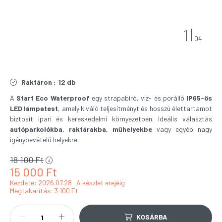
1
04
Raktáron :
12 db
A
Start Eco Waterproof
egy strapabíró, víz- és porálló
IP65-ös
LED lámpatest
, amely kiváló teljesítményt és hosszú élettartamot
biztosít ipari és kereskedelmi környezetben. Ideális választás
autóparkolókba, raktárakba, műhelyekbe
vagy egyéb nagy
igénybevételű helyekre.
18 100
Ft
15 000
Ft
Kezdete: 2026.07.28
A készlet erejéig
Megtakarítás
3 100 Ft
KOSÁRBA