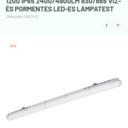
1200 IP65 2400/4800LM 830/865 VÍZ-
ÉS PORMENTES LED-ES LÁMPATEST
(120CM)
Cikkszám:
0047412
16