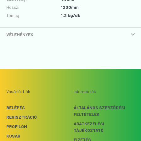
Hossz
:
1200mm
Tömeg:
1,2 kg/db
VÉLEMÉNYEK
Vásárlói fiók
Információk
BELÉPÉS
ÁLTALÁNOS SZERZŐDÉSI
FELTÉTELEK
REGISZTRÁCIÓ
ADATKEZELÉSI
PROFILOM
TÁJÉKOZTATÓ
KOSÁR
FIZETÉS