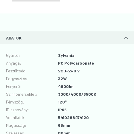
ADATOK
Gyártó
:
Sylvania
Anyaga
:
PC Polycarbonate
Feszültség
:
220-240 V
Fogyasztás
:
32W
Fényerő
:
4800lm
Színhőmérséklet
:
3000/4000/6500K
Fényszög
:
120°
IP szabvány
:
IP65
Vonalkód
:
5410288474120
Magasság
:
68mm
Szélesség
:
80mm