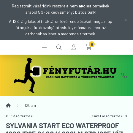
Regisztrált vásárlóink részére
a nem akciós
termékek
árából 5%-os kedvezményt biztosítunk!
A 12 óráig feladott raktáron lévő rendeléseket még aznap
átadjuk a futárszolgálatnak, így másnapra már az
otthonában lehet a megrendelt termék.
0
120cm
Előző termék
Következő termék
SYLVANIA START ECO WATERPROOF