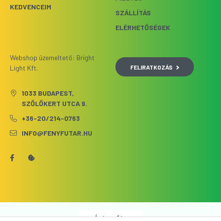
KEDVENCEIM
SZÁLLÍTÁS
ELÉRHETŐSÉGEK
Webshop üzemeltető: Bright
FELIRATKOZÁS
Light Kft.
1033 BUDAPEST,
SZŐLŐKERT UTCA 9.
+36-20/214-0763
INFO@FENYFUTAR.HU
Árukereső.hu