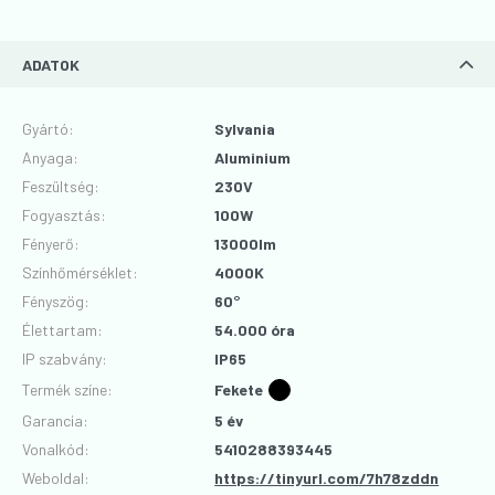
ADATOK
Gyártó
:
Sylvania
Anyaga
:
Aluminium
Feszültség
:
230V
Fogyasztás
:
100W
Fényerő
:
13000lm
Színhőmérséklet
:
4000K
Fényszög
:
60°
Élettartam
:
54.000 óra
IP szabvány
:
IP65
Termék színe
:
Fekete
Garancia
:
5 év
Vonalkód
:
5410288393445
Weboldal:
https://tinyurl.com/7h78zddn