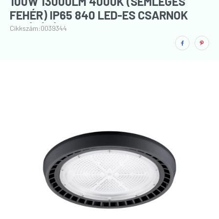
100W 13000LM 4000K (SEMLEGES
FEHÉR) IP65 840 LED-ES CSARNOK
VILÁGÍTÓTEST
Cikkszám:
0039344