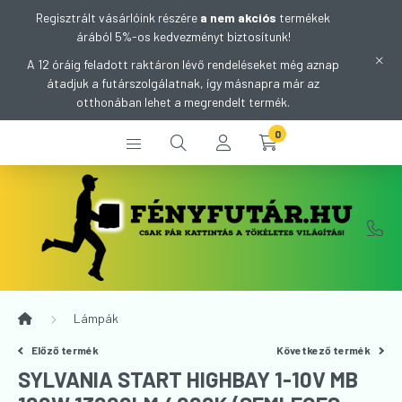
Regisztrált vásárlóink részére
a nem akciós
termékek
árából 5%-os kedvezményt biztosítunk!
A 12 óráig feladott raktáron lévő rendeléseket még aznap
átadjuk a futárszolgálatnak, így másnapra már az
otthonában lehet a megrendelt termék.
0
Lámpák
Előző termék
Következő termék
SYLVANIA START HIGHBAY 1-10V MB