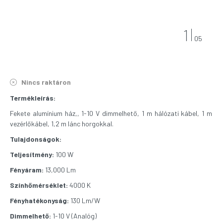
1
05
Nincs raktáron
Termékleírás:
Fekete alumínium ház,, 1-10 V dimmelhető, 1 m hálózati kábel, 1 m
vezérlőkábel, 1,2 m lánc horgokkal.
Tulajdonságok:
Teljesítmény:
100 W
Fényáram:
13,000 Lm
Színhőmérséklet:
4000 K
Fényhatékonyság:
130 Lm/W
Dimmelhető:
1-10 V (Analóg)