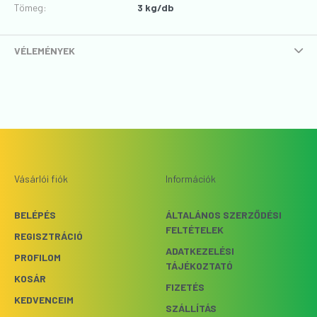
Tömeg:
3 kg/db
VÉLEMÉNYEK
Vásárlói fiók
Információk
BELÉPÉS
ÁLTALÁNOS SZERZŐDÉSI
FELTÉTELEK
REGISZTRÁCIÓ
ADATKEZELÉSI
PROFILOM
TÁJÉKOZTATÓ
KOSÁR
FIZETÉS
KEDVENCEIM
SZÁLLÍTÁS