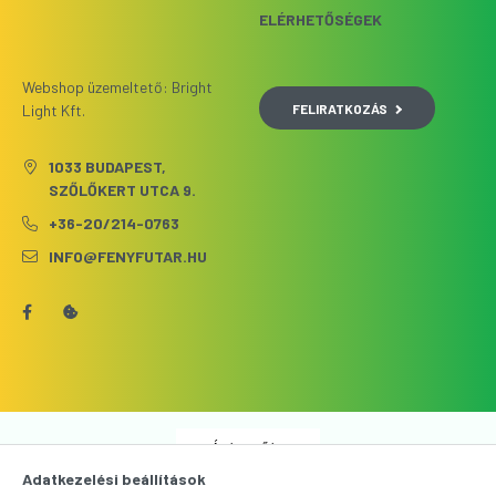
ELÉRHETŐSÉGEK
Webshop üzemeltető: Bright
FELIRATKOZÁS
Light Kft.
1033 BUDAPEST,
SZŐLŐKERT UTCA 9.
+36-20/214-0763
INFO@FENYFUTAR.HU
Árukereső.hu
Adatkezelési beállítások