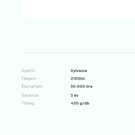
Gyártó
:
Sylvania
Fényerő
:
2100lm
Élettartam
:
30.000 óra
Garancia
:
3 év
Tömeg:
430 g/db