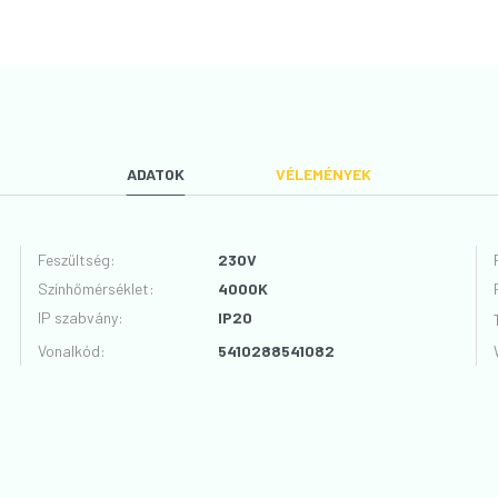
ADATOK
VÉLEMÉNYEK
Feszültség
:
230V
Színhőmérséklet
:
4000K
VÉLEMÉNYT ÍROK
IP szabvány
:
IP20
Vonalkód
:
5410288541082