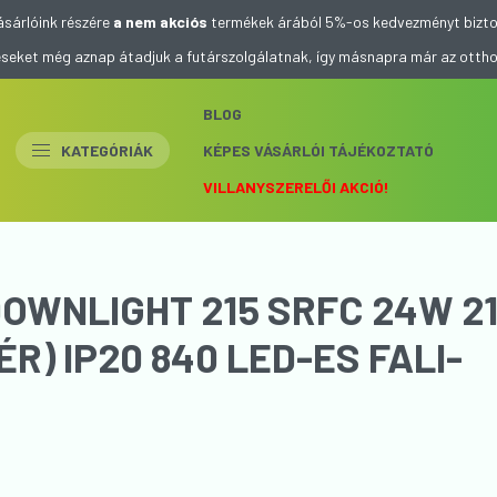
ásárlóink részére
a nem akciós
termékek árából 5%-os kedvezményt bizto
eléseket még aznap átadjuk a futárszolgálatnak, így másnapra már az otth
BLOG
KATEGÓRIÁK
KÉPES VÁSÁRLÓI TÁJÉKOZTATÓ
VILLANYSZERELŐI AKCIÓ!
DOWNLIGHT 215 SRFC 24W 2
R) IP20 840 LED-ES FALI-