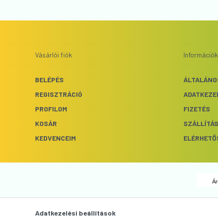
Vásárlói fiók
Információk
BELÉPÉS
ÁLTALÁNO
REGISZTRÁCIÓ
ADATKEZE
PROFILOM
FIZETÉS
KOSÁR
SZÁLLÍTÁ
KEDVENCEIM
ELÉRHETŐ
Ár
Adatkezelési beállítások