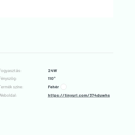
Fogyasztás
:
24W
Fényszög
:
110°
Termék színe
:
Fehér
Weboldal:
https://tinyurl.com/374duwhs