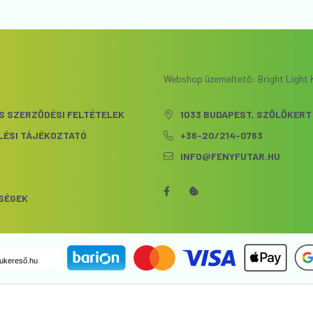
Webshop üzemeltető: Bright Light K
S SZERZŐDÉSI FELTÉTELEK
1033 BUDAPEST, SZŐLŐKERT 
LÉSI TÁJÉKOZTATÓ
+36-20/214-0763
INFO@FENYFUTAR.HU
S
SÉGEK
ukereső.hu