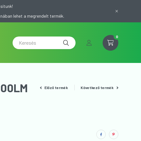
sítunk!
onában lehet a megrendelt termék.
0
100LM
Előző termék
Következő termék