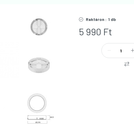
Raktáron :
1 db
5 990
Ft