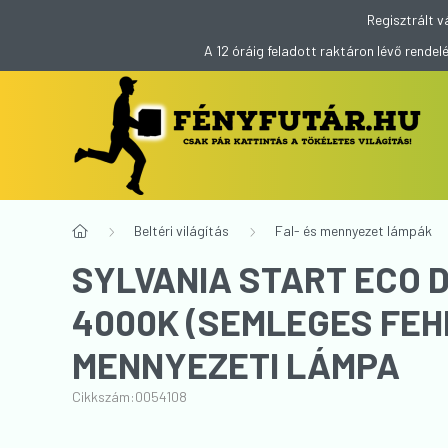
Regisztrált v
A 12 óráig feladott raktáron lévő rend
Beltéri világítás
Fal- és mennyezet lámpák
SYLVANIA START ECO 
4000K (SEMLEGES FEHÉ
MENNYEZETI LÁMPA
Cikkszám:
0054108