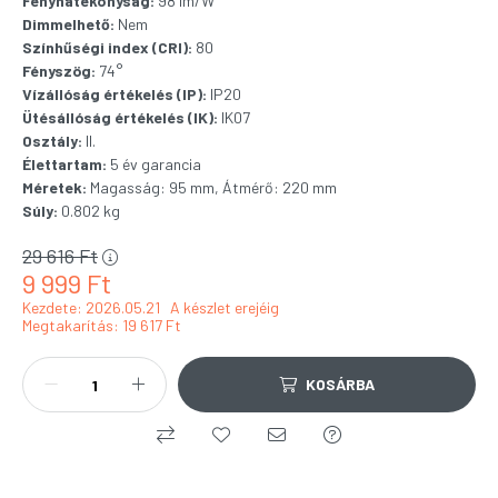
Fényhatékonyság:
98 lm/W
Dimmelhető:
Nem
Színhűségi index (CRI):
80
Fényszög:
74°
Vízállóság értékelés (IP):
IP20
Ütésállóság értékelés (IK):
IK07
Osztály:
II.
Élettartam:
5 év garancia
Méretek:
Magasság: 95 mm, Átmérő: 220 mm
Súly:
0.802 kg
29 616
Ft
9 999
Ft
Kezdete: 2026.05.21
A készlet erejéig
Megtakarítás
19 617 Ft
KOSÁRBA