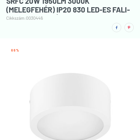
SRFC 20W 1950LM 3000K
(MELEGFEHÉR) IP20 830 LED-ES FALI-
MENNYEZETI LÁMPA
Cikkszám:
0030446
66