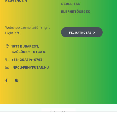
KEDVENCEIM
SZÁLLÍTÁS
ELÉRHETŐSÉGEK
Webshop üzemeltető: Bright
FELIRATKOZÁS
Light Kft.
1033 BUDAPEST,
SZŐLŐKERT UTCA 9.
+36-20/214-0763
INFO@FENYFUTAR.HU
Árukereső.hu