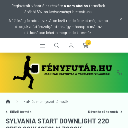
Regisztrált vásárlóink részére
a nem akciós
termékek
árából 5%-os kedvezményt biztosítunk!
A 12 óráig feladott raktáron lévő rendeléseket még aznap
átadjuk a futárszolgálatnak, így másnapra már az
otthonában lehet a megrendelt termék.
0
Fal- és mennyezet lámpák
Előző termék
Következő termék
SYLVANIA START DOWNLIGHT 220