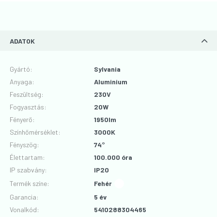
ADATOK
Gyártó
:
Sylvania
Anyaga
:
Aluminium
Feszültség
:
230V
Fogyasztás
:
20W
Fényerő
:
1950lm
Színhőmérséklet
:
3000K
Fényszög
:
74°
Élettartam
:
100.000 óra
IP szabvány
:
IP20
Termék színe
:
Fehér
Garancia
:
5 év
Vonalkód
:
5410288304465