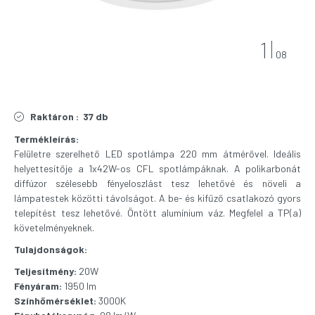
1
08
Raktáron :
37 db
Termékleírás:
Felületre szerelhető LED spotlámpa 220 mm átmérővel. Ideális
helyettesítője a 1x42W-os CFL spotlámpáknak. A polikarbonát
diffúzor szélesebb fényeloszlást tesz lehetővé és növeli a
lámpatestek közötti távolságot. A be- és kifűző csatlakozó gyors
telepítést tesz lehetővé. Öntött alumínium váz. Megfelel a TP(a)
követelményeknek.
Tulajdonságok:
Teljesítmény:
20W
Fényáram:
1950 lm
Színhőmérséklet:
3000K