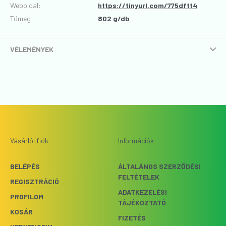
Weboldal:
https://tinyurl.com/775dftt4
Tömeg:
802 g/db
VÉLEMÉNYEK
Vásárlói fiók
Információk
BELÉPÉS
ÁLTALÁNOS SZERZŐDÉSI
FELTÉTELEK
REGISZTRÁCIÓ
ADATKEZELÉSI
PROFILOM
TÁJÉKOZTATÓ
KOSÁR
FIZETÉS