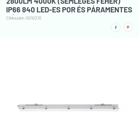
2800LM 4000K (SEMLEGES FEHÉR)
IP66 840 LED-ES POR ÉS PÁRAMENTES
LÁMPATEST
Cikkszám:
0010210