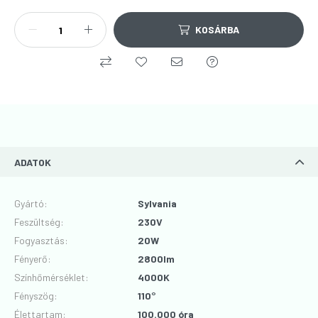
KOSÁRBA
ADATOK
Gyártó
:
Sylvania
Feszültség
:
230V
Fogyasztás
:
20W
Fényerő
:
2800lm
Színhőmérséklet
:
4000K
Fényszög
:
110°
Élettartam
:
100.000 óra