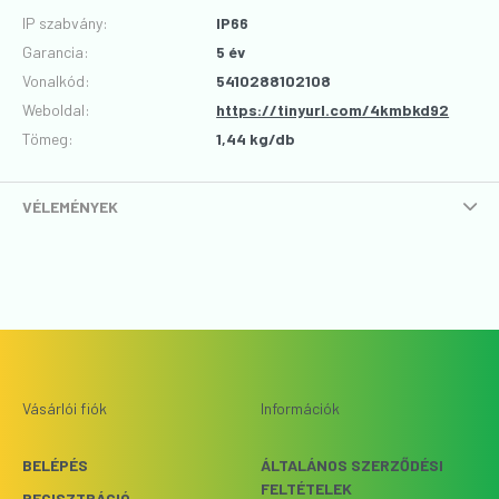
IP szabvány
:
IP66
Garancia
:
5 év
Vonalkód
:
5410288102108
Weboldal:
https://tinyurl.com/4kmbkd92
Tömeg:
1,44 kg/db
VÉLEMÉNYEK
Vásárlói fiók
Információk
BELÉPÉS
ÁLTALÁNOS SZERZŐDÉSI
FELTÉTELEK
REGISZTRÁCIÓ