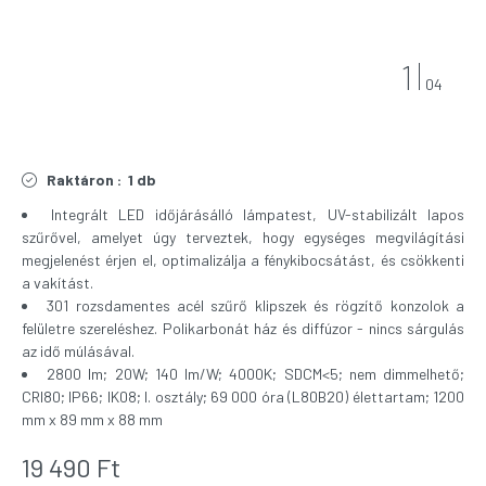
1
04
Raktáron :
1 db
Integrált LED időjárásálló lámpatest, UV-stabilizált lapos
szűrővel, amelyet úgy terveztek, hogy egységes megvilágítási
megjelenést érjen el, optimalizálja a fénykibocsátást, és csökkenti
a vakítást.
301 rozsdamentes acél szűrő klipszek és rögzítő konzolok a
felületre szereléshez. Polikarbonát ház és diffúzor - nincs sárgulás
az idő múlásával.
2800 lm; 20W; 140 lm/W; 4000K; SDCM<5; nem dimmelhető;
CRI80; IP66; IK08; I. osztály; 69 000 óra (L80B20) élettartam; 1200
mm x 89 mm x 88 mm
19 490
Ft