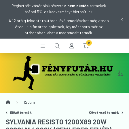
Regisztrált vásárlóink részére
a nem akciós
termékek
árából 5%-os kedvezményt biztosítunk!
A 12 óráig feladott raktáron lévő rendeléseket még aznap
átadjuk a futárszolgálatnak, így másnapra már az
otthonában lehet a megrendelt termék.
0
120cm
Előző termék
Következő termék
SYLVANIA RESISTO 1200X89 20W