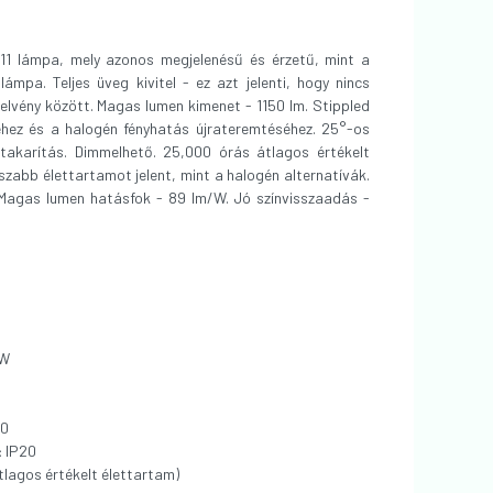
11 lámpa, mely azonos megjelenésű és érzetű, mint a
mpa. Teljes üveg kivitel - ez azt jelenti, hogy nincs
elvény között. Magas lumen kimenet - 1150 lm. Stippled
éhez és a halogén fényhatás újrateremtéséhez. 25°-os
akarítás. Dimmelhető. 25,000 órás átlagos értékelt
szabb élettartamot jelent, mint a halogén alternatívák.
 Magas lumen hatásfok - 89 lm/W. Jó színvisszaadás -
/W
0
:
IP20
lagos értékelt élettartam)