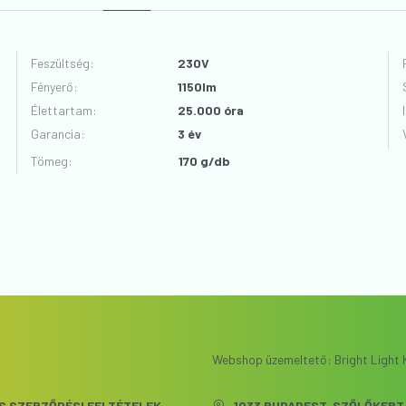
Feszültség
:
230V
Fényerő
:
1150lm
VÉLEMÉNYT ÍROK
Élettartam
:
25.000 óra
Garancia
:
3 év
Tömeg:
170 g/db
Webshop üzemeltető: Bright Light K
S SZERZŐDÉSI FELTÉTELEK
1033 BUDAPEST, SZŐLŐKERT 