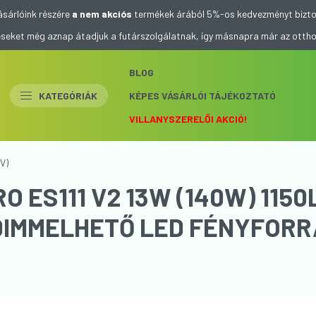
ásárlóink részére
a nem akciós
termékek árából 5%-os kedvezményt bizto
eléseket még aznap átadjuk a futárszolgálatnak, így másnapra már az otth
BLOG
KATEGÓRIÁK
KÉPES VÁSÁRLÓI TÁJÉKOZTATÓ
VILLANYSZERELŐI AKCIÓ!
V)
 ES111 V2 13W (140W) 1150
DIMMELHETŐ LED FÉNYFORR