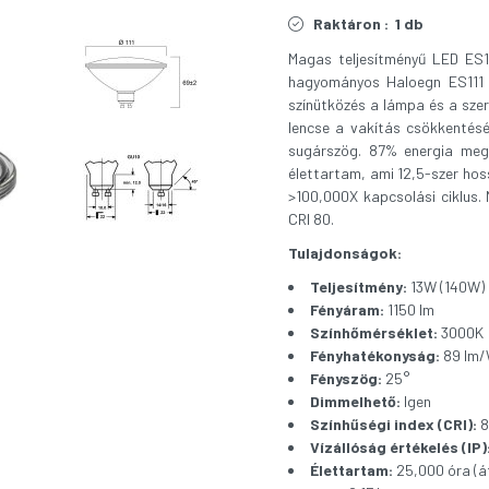
Raktáron :
1 db
Magas teljesítményű LED ES1
hagyományos Haloegn ES111 lá
színütközés a lámpa és a szer
lencse a vakítás csökkentés
sugárszög. 87% energia megt
élettartam, ami 12,5-szer hos
>100,000X kapcsolási ciklus.
CRI 80.
Tulajdonságok:
Teljesítmény:
13W (140W)
Fényáram:
1150 lm
Színhőmérséklet:
3000K
Fényhatékonyság:
89 lm
Fényszög:
25°
Dimmelhető:
Igen
Színhűségi index (CRI):
8
Vízállóság értékelés (IP)
Élettartam:
25,000 óra (át