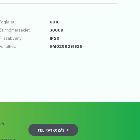
Foglalat
:
GU10
Színhőmérséklet
:
3000K
IP szabvány
:
IP20
Vonalkód
:
5410288291925
ft.
FELIRATKOZÁS
UTCA 9.