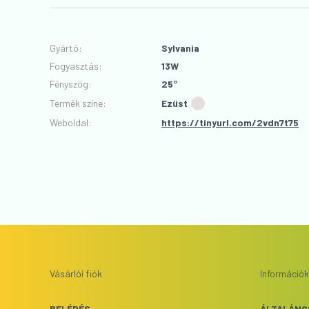
Gyártó
:
Sylvania
Fogyasztás
:
13W
Fényszög
:
25°
Termék színe
:
Ezüst
Weboldal:
https://tinyurl.com/2vdn7t75
Vásárlói fiók
Információk
BELÉPÉS
ÁLTALÁNO