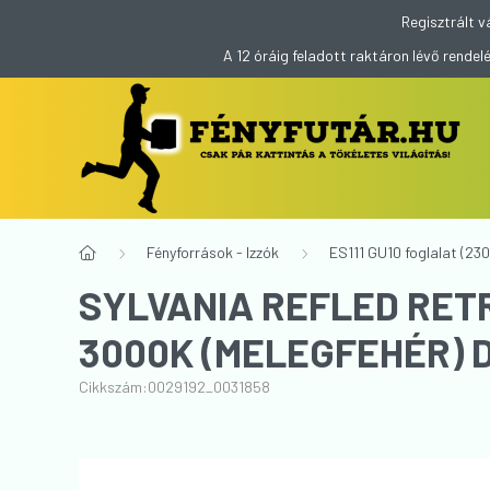
Regisztrált v
A 12 óráig feladott raktáron lévő rend
Fényforrások - Izzók
ES111 GU10 foglalat (230
SYLVANIA REFLED RETRO
3000K (MELEGFEHÉR) 
Cikkszám:
0029192_0031858