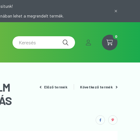
sítunk!
onában lehet a megrendelt termék.
0
LM
Előző termék
Következő termék
ÁS