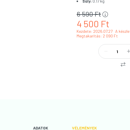
Súly:
0.17 kg
6 590
Ft
4 500
Ft
Kezdete: 2026.07.27
A készle
Megtakarítás
2 090 Ft
ADATOK
VÉLEMÉNYEK