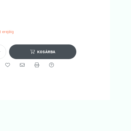
t erejéig
KOSÁRBA