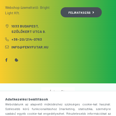
Webshop üzemeltető: Bright
FELIRATKOZÁS
Light Kft.
1033 BUDAPEST,
SZŐLŐKERT UTCA 9.
+36-20/214-0763
INFO@FENYFUTAR.HU
Árukereső.hu
Adatkezelési beállítások
Weboldalunk az alapvető működéshez szükséges cookie-kat használ.
Szélesebb körű funkcionalitáshoz (marketing, statisztika, személyre
szabás) egyéb cookie-kat engedélyezhet. Részletesebb információkat az