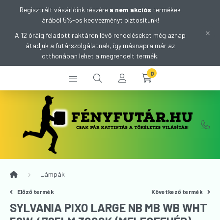
Regisztrált vásárlóink részére
a nem akciós
termékek
árából 5%-os kedvezményt biztosítunk!
A 12 óráig feladott raktáron lévő rendeléseket még aznap
átadjuk a futárszolgálatnak, így másnapra már az
otthonában lehet a megrendelt termék.
0
Lámpák
Előző termék
Következő termék
SYLVANIA PIXO LARGE NB MB WB WHT