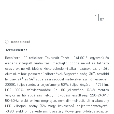
1
07
Rendelhető
Termékleírás:
Beépített LED reflektor, Texturált Fehér - RAL9016, egyszerű és
elegáns integrált kialakítás, meghajtó doboz nélkül és látható
csavarok nélkül, ideális kiskereskedelmi alkalmazásokhoz, öntött
alumínium ház, passzív hűtőbordával. Sugárzási szög: 36°, további
lencsék 24° és 54° sugárzási szöggel mellékelve, színhőmérséklet:
3000K, teljes rendszer teljesítmény: 52W, teljes fényáram: 4725 lm,
LOR: 100%, színvisszaadás: Ra: 90 jellemzően, IR/UV mentes
fényforrás hő sugárzás nélkül, működési feszültség: 220-240V /
50-60Hz, elektronikus meghajtó, nem dimmelhető, ultra alacsony
LED villogási arány (5% vagy kevesebb), teljesítménytényező:
>0.90, elektromos védelem: I. osztály, Powergear 3-körös adapter