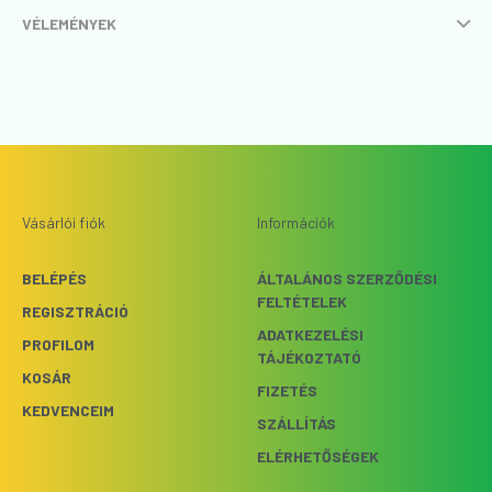
VÉLEMÉNYEK
Vásárlói fiók
Információk
BELÉPÉS
ÁLTALÁNOS SZERZŐDÉSI
FELTÉTELEK
REGISZTRÁCIÓ
ADATKEZELÉSI
PROFILOM
TÁJÉKOZTATÓ
KOSÁR
FIZETÉS
KEDVENCEIM
SZÁLLÍTÁS
ELÉRHETŐSÉGEK