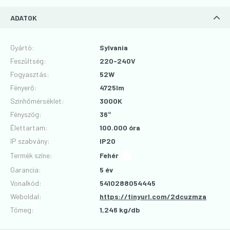
ADATOK
Gyártó
:
Sylvania
Feszültség
:
220-240V
Fogyasztás
:
52W
Fényerő
:
4725lm
Színhőmérséklet
:
3000K
Fényszög
:
36°
Élettartam
:
100.000 óra
IP szabvány
:
IP20
Termék színe
:
Fehér
Garancia
:
5 év
Vonalkód
:
5410288054445
Weboldal:
https://tinyurl.com/2dcuzmza
Tömeg:
1,246 kg/db