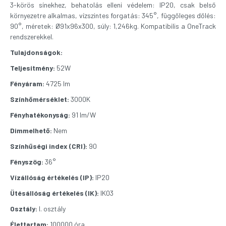
3-körös sínekhez, behatolás elleni védelem: IP20, csak belső
környezetre alkalmas, vízszintes forgatás: 345°, függőleges dőlés:
90°, méretek: Ø91x96x300, súly: 1,246kg. Kompatibilis a OneTrack
rendszerekkel.
Tulajdonságok:
Teljesítmény:
52W
Fényáram:
4725 lm
Színhőmérséklet:
3000K
Fényhatékonyság:
91 lm/W
Dimmelhető:
Nem
Színhűségi index (CRI):
90
Fényszög:
36°
Vízállóság értékelés (IP):
IP20
Ütésállóság értékelés (IK):
IK03
Osztály:
I. osztály
Élettartam:
100000 óra