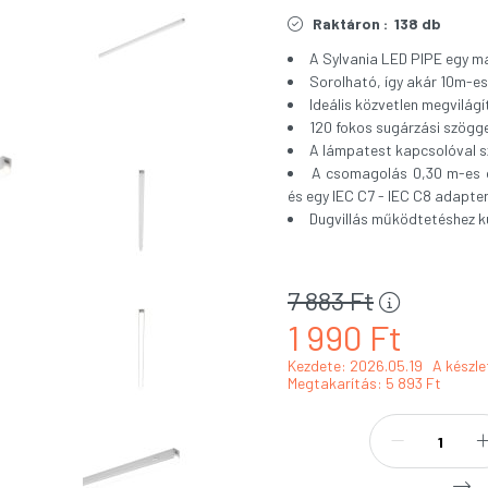
Raktáron :
138 db
A Sylvania LED PIPE egy m
Sorolható, így akár 10m-es
Ideális közvetlen megvilág
120 fokos sugárzási szögge
A lámpatest kapcsolóval sz
A csomagolás 0,30 m-es c
és egy IEC C7 - IEC C8 adapte
Dugvillás működtetéshez kü
7 883
Ft
1 990
Ft
Kezdete: 2026.05.19
A készle
Megtakarítás
5 893 Ft