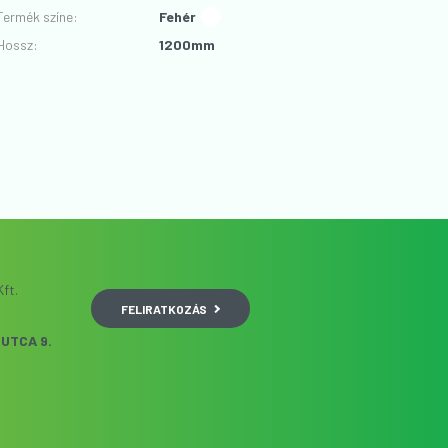
Termék színe
:
Fehér
Hossz
:
1200mm
ft.
FELIRATKOZÁS
UTCA 9.