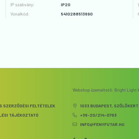
VÉLEMÉNYT ÍROK
IP szabvány
:
IP20
Vonalkód
:
5410288513690
Webshop üzemeltető: Bright Light K
S SZERZŐDÉSI FELTÉTELEK
1033 BUDAPEST, SZŐLŐKERT 
LÉSI TÁJÉKOZTATÓ
+36-20/214-0763
INFO@FENYFUTAR.HU
S