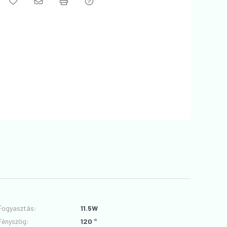
Fogyasztás
:
11.5W
Fényszög
:
120 °