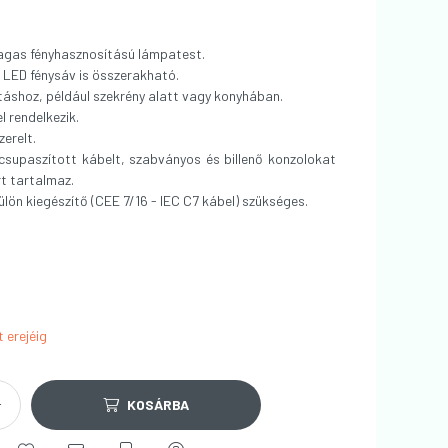
agas fényhasznosítású lámpatest.
 LED fénysáv is összerakható.
ításhoz, például szekrény alatt vagy konyhában.
l rendelkezik.
erelt.
supaszított kábelt, szabványos és billenő konzolokat
rt tartalmaz.
lön kiegészítő (CEE 7/16 - IEC C7 kábel) szükséges.
t erejéig
KOSÁRBA