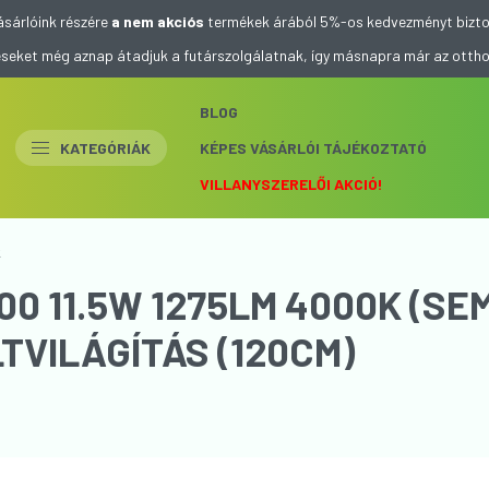
ásárlóink részére
a nem akciós
termékek árából 5%-os kedvezményt bizto
eléseket még aznap átadjuk a futárszolgálatnak, így másnapra már az otth
BLOG
KATEGÓRIÁK
KÉPES VÁSÁRLÓI TÁJÉKOZTATÓ
VILLANYSZERELŐI AKCIÓ!
k
200 11.5W 1275LM 4000K (S
TVILÁGÍTÁS (120CM)