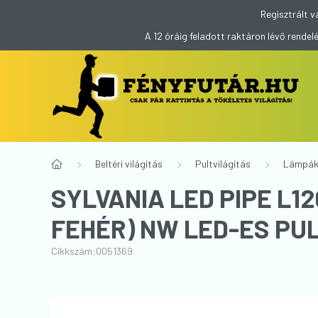
Regisztrált v
A 12 óráig feladott raktáron lévő rend
Beltéri világítás
Pultvilágítás
Lámpá
SYLVANIA LED PIPE L1
FEHÉR) NW LED-ES PUL
Cikkszám:
0051369