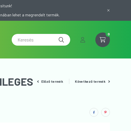
sítunk!
onában lehet a megrendelt termék.
0
EMLEGES
Előző termék
Következő termék