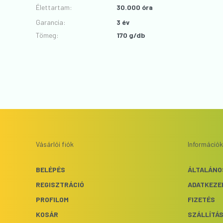
Élettartam
:
30.000 óra
Garancia
:
3 év
Tömeg:
170 g/db
Vásárlói fiók
Információk
BELÉPÉS
ÁLTALÁNO
REGISZTRÁCIÓ
ADATKEZE
PROFILOM
FIZETÉS
KOSÁR
SZÁLLÍTÁ