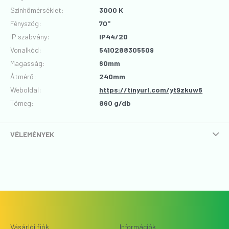
Színhőmérséklet
:
3000 K
Fényszög
:
70°
IP szabvány
:
IP44/20
Vonalkód
:
5410288305509
Magasság
:
60mm
Átmérő
:
240mm
Weboldal:
https://tinyurl.com/yt9zkuw6
Tömeg:
860 g/db
VÉLEMÉNYEK
Vásárlói fiók
Információk