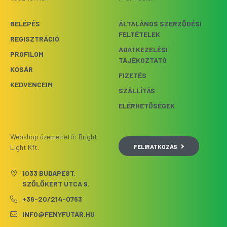
BELÉPÉS
ÁLTALÁNOS SZERZŐDÉSI
FELTÉTELEK
REGISZTRÁCIÓ
ADATKEZELÉSI
PROFILOM
TÁJÉKOZTATÓ
KOSÁR
FIZETÉS
KEDVENCEIM
SZÁLLÍTÁS
ELÉRHETŐSÉGEK
Webshop üzemeltető: Bright
FELIRATKOZÁS
Light Kft.
1033 BUDAPEST,
SZŐLŐKERT UTCA 9.
+36-20/214-0763
INFO@FENYFUTAR.HU