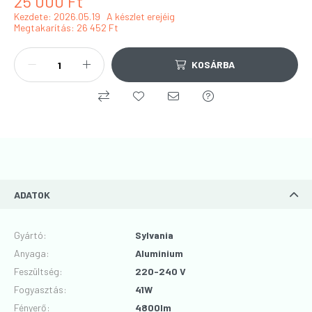
25 000
Ft
Kezdete: 2026.05.19
A készlet erejéig
Megtakarítás
26 452 Ft
KOSÁRBA
ADATOK
Gyártó
:
Sylvania
Anyaga
:
Aluminium
Feszültség
:
220-240 V
Fogyasztás
:
41W
Fényerő
:
4800lm