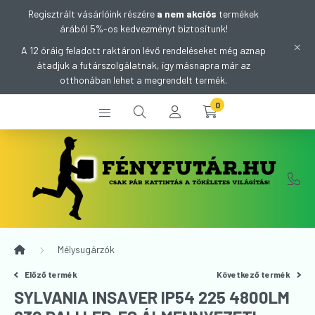
Regisztrált vásárlóink részére
a nem akciós
termékek
árából 5%-os kedvezményt biztosítunk!
A 12 óráig feladott raktáron lévő rendeléseket még aznap
átadjuk a futárszolgálatnak, így másnapra már az
otthonában lehet a megrendelt termék.
0
Mélysugárzók
Előző termék
Következő termék
SYLVANIA INSAVER IP54 225 4800LM