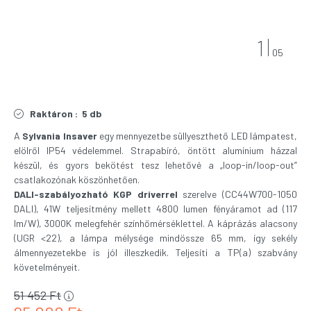
1
05
Raktáron :
5 db
A
Sylvania Insaver
egy mennyezetbe süllyeszthető LED lámpatest,
elölről IP54 védelemmel. Strapabíró, öntött alumínium házzal
készül, és gyors bekötést tesz lehetővé a „loop-in/loop-out”
csatlakozónak köszönhetően.
DALI-szabályozható KGP driverrel
szerelve (CC44W700-1050
DALI), 41W teljesítmény mellett 4800 lumen fényáramot ad (117
lm/W), 3000K melegfehér színhőmérséklettel. A káprázás alacsony
(UGR <22), a lámpa mélysége mindössze 65 mm, így sekély
álmennyezetekbe is jól illeszkedik. Teljesíti a TP(a) szabvány
követelményeit.
51 452
Ft