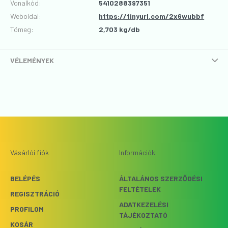
Vonalkód
:
5410288397351
Weboldal:
https://tinyurl.com/2x6wubbf
Tömeg:
2,703 kg/db
VÉLEMÉNYEK
Vásárlói fiók
Információk
BELÉPÉS
ÁLTALÁNOS SZERZŐDÉSI
FELTÉTELEK
REGISZTRÁCIÓ
ADATKEZELÉSI
PROFILOM
TÁJÉKOZTATÓ
KOSÁR