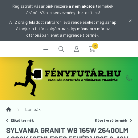
Regisztrált vásárlóink részére
a nem akciós
termékek
árából 5%-os kedvezményt biztosítunk!
A 12 óráig feladott raktáron lévő rendeléseket még aznap
átadjuk a futárszolgálatnak, így másnapra már az
otthonában lehet a megrendelt termék.
0
Lámpák
Előző termék
Következő termék
SYLVANIA GRANIT WB 165W 26400LM