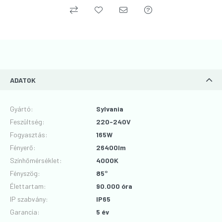
ADATOK
Gyártó
:
Sylvania
Feszültség
:
220-240V
Fogyasztás
:
165W
Fényerő
:
26400lm
Színhőmérséklet
:
4000K
Fényszög
:
85°
Élettartam
:
90.000 óra
IP szabvány
:
IP65
Garancia
:
5 év