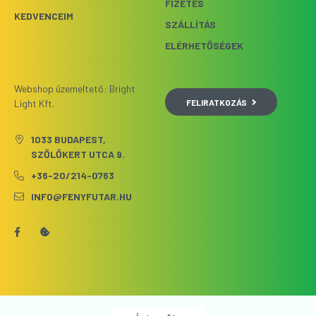
FIZETÉS
KEDVENCEIM
SZÁLLÍTÁS
ELÉRHETŐSÉGEK
Webshop üzemeltető: Bright
FELIRATKOZÁS
Light Kft.
1033 BUDAPEST,
SZŐLŐKERT UTCA 9.
+36-20/214-0763
INFO@FENYFUTAR.HU