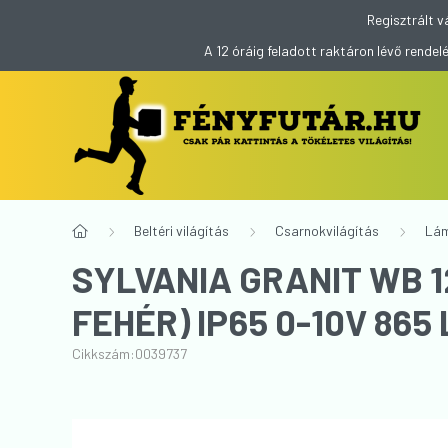
Regisztrált v
A 12 óráig feladott raktáron lévő rend
Beltéri világítás
Csarnokvilágítás
Lá
SYLVANIA GRANIT WB 
Cikkszám:
0039737