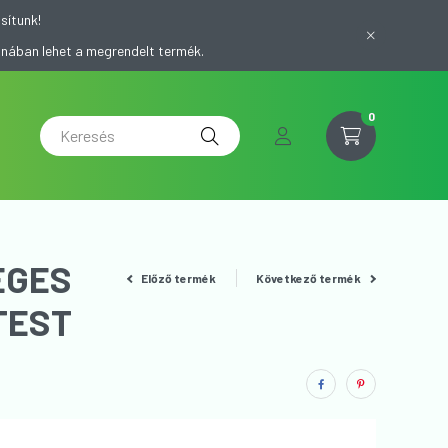
sítunk!
onában lehet a megrendelt termék.
0
EGES
Előző termék
Következő termék
ÍTÓTEST