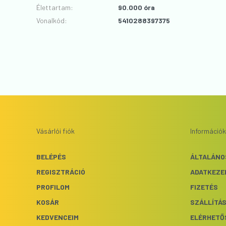
Élettartam
:
90.000 óra
Vonalkód
:
5410288397375
Vásárlói fiók
Információk
BELÉPÉS
ÁLTALÁNO
REGISZTRÁCIÓ
ADATKEZE
PROFILOM
FIZETÉS
KOSÁR
SZÁLLÍTÁ
KEDVENCEIM
ELÉRHETŐ