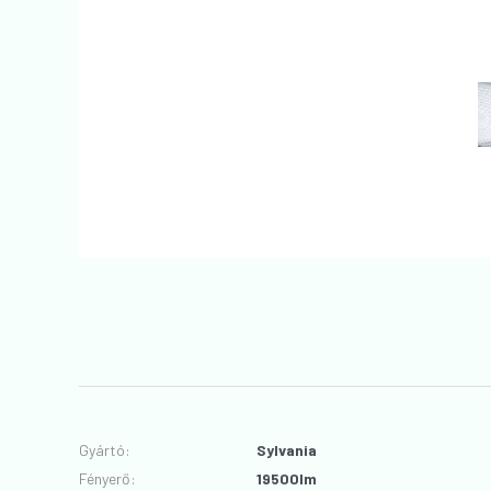
Gyártó
:
Sylvania
Fényerő
:
19500lm