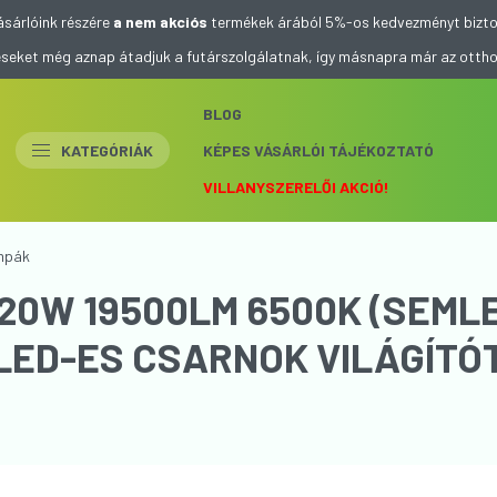
ásárlóink részére
a nem akciós
termékek árából 5%-os kedvezményt bizto
eléseket még aznap átadjuk a futárszolgálatnak, így másnapra már az otth
BLOG
KATEGÓRIÁK
KÉPES VÁSÁRLÓI TÁJÉKOZTATÓ
VILLANYSZERELŐI AKCIÓ!
mpák
120W 19500LM 6500K (SEML
FEHÉR) IP65 0-10V 865 LED-ES CSARNOK VILÁG