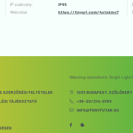
VÉLEMÉNYT ÍROK
IP szabvány
:
IP65
Weboldal:
https://tinyurl.com/4xtxkmc7
Webshop üzemeltető: Bright Light K
S SZERZŐDÉSI FELTÉTELEK
1033 BUDAPEST, SZŐLŐKERT 
LÉSI TÁJÉKOZTATÓ
+36-20/214-0763
INFO@FENYFUTAR.HU
S
SÉGEK