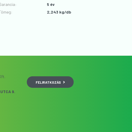
Garancia
:
5 év
Tömeg:
2,243 kg/db
ft.
FELIRATKOZÁS
UTCA 9.