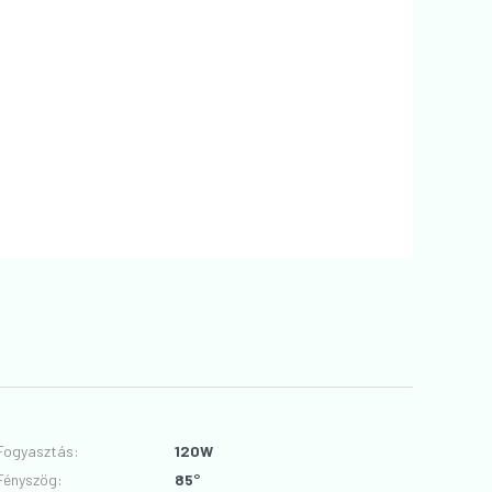
Fogyasztás
:
120W
Fényszög
:
85°