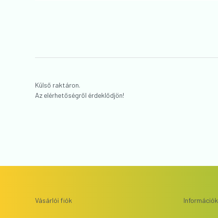
Külső raktáron.
Gyártó
:
Sylvania
Az elérhetőségről érdeklődjön!
Tömeg:
40 g/db
Vásárlói fiók
Információk