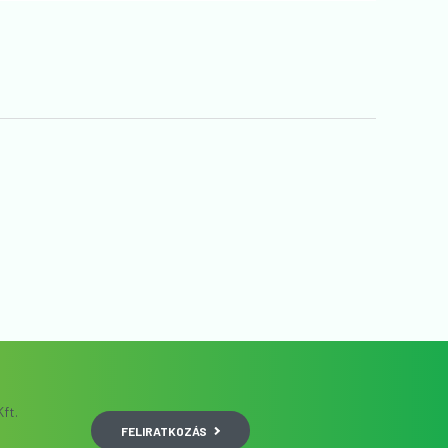
Weboldal:
https://tinyurl.com/2jahezz8
ft.
FELIRATKOZÁS