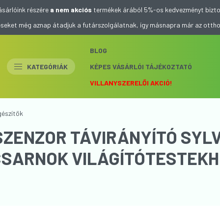
ásárlóink részére
a nem akciós
termékek árából 5%-os kedvezményt bizto
eléseket még aznap átadjuk a futárszolgálatnak, így másnapra már az otth
BLOG
KATEGÓRIÁK
KÉPES VÁSÁRLÓI TÁJÉKOZTATÓ
VILLANYSZERELŐI AKCIÓ!
gészítők
SZENZOR TÁVIRÁNYÍTÓ SYL
 CSARNOK VILÁGÍTÓTESTEK