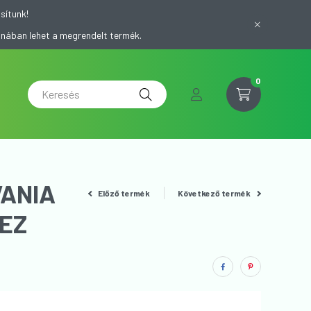
sítunk!
onában lehet a megrendelt termék.
0
VANIA
Előző termék
Következő termék
HEZ