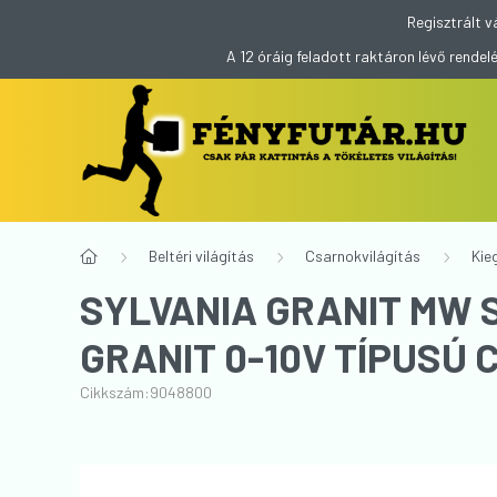
Regisztrált v
A 12 óráig feladott raktáron lévő rend
Beltéri világítás
Csarnokvilágítás
Kie
SYLVANIA GRANIT MW 
GRANIT 0-10V TÍPUSÚ
Cikkszám:
9048800