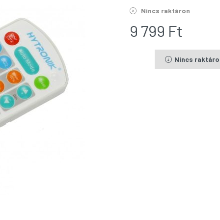
Nincs raktáron
9 799
Ft
Nincs raktár