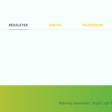
RÉSZLETEK
ADATOK
VÉLEMÉNYEK
Anyaga
:
Műanyag
VÉLEMÉNYT ÍROK
Webshop üzemeltető: Bright Light K