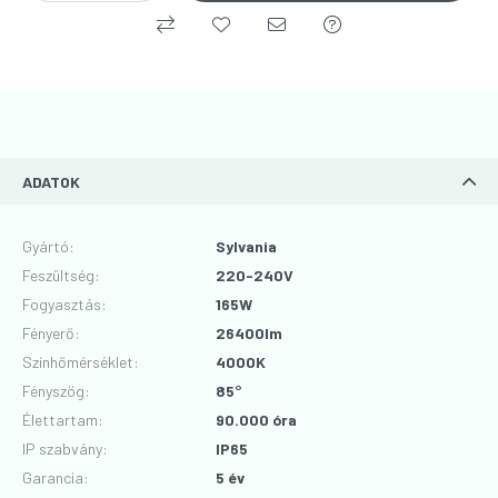
ADATOK
Gyártó
:
Sylvania
Feszültség
:
220-240V
Fogyasztás
:
165W
Fényerő
:
26400lm
Színhőmérséklet
:
4000K
Fényszög
:
85°
Élettartam
:
90.000 óra
IP szabvány
:
IP65
Garancia
:
5 év