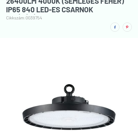
26400LM 4000K (SEMLEGES FEHÉR)
IP65 840 LED-ES CSARNOK
VILÁGÍTÓTEST
Cikkszám:
0039754