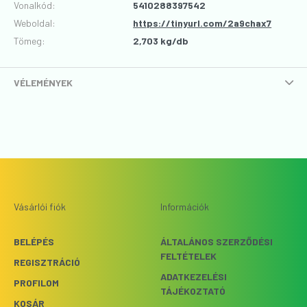
Vonalkód
:
5410288397542
Weboldal:
https://tinyurl.com/2a9chax7
Tömeg:
2,703 kg/db
VÉLEMÉNYEK
Vásárlói fiók
Információk
BELÉPÉS
ÁLTALÁNOS SZERZŐDÉSI
FELTÉTELEK
REGISZTRÁCIÓ
ADATKEZELÉSI
PROFILOM
TÁJÉKOZTATÓ
KOSÁR