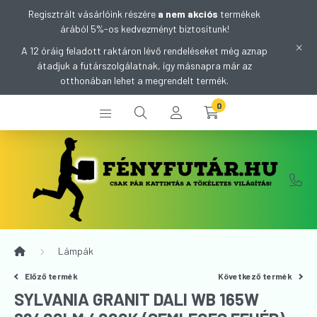
Regisztrált vásárlóink részére
a nem akciós
termékek
árából 5%-os kedvezményt biztosítunk!
A 12 óráig feladott raktáron lévő rendeléseket még aznap
átadjuk a futárszolgálatnak, így másnapra már az
otthonában lehet a megrendelt termék.
0
Lámpák
Előző termék
Következő termék
SYLVANIA GRANIT DALI WB 165W