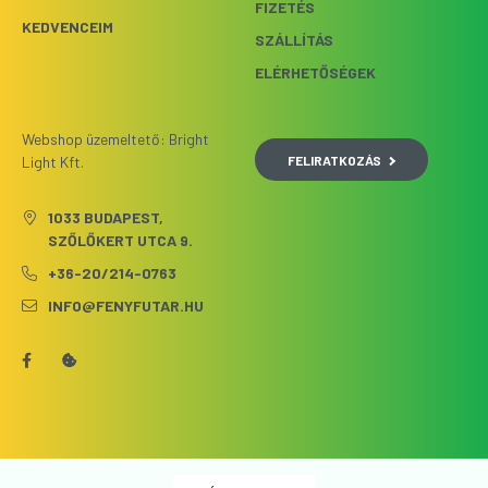
FIZETÉS
KEDVENCEIM
SZÁLLÍTÁS
ELÉRHETŐSÉGEK
Webshop üzemeltető: Bright
FELIRATKOZÁS
Light Kft.
1033 BUDAPEST,
SZŐLŐKERT UTCA 9.
+36-20/214-0763
INFO@FENYFUTAR.HU