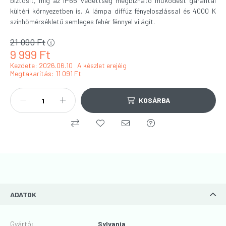
biztosít, míg az IP65 védettség megbízható működést garantál
kültéri környezetben is. A lámpa diffúz fényeloszlással és 4000 K
színhőmérsékletű semleges fehér fénnyel világít.
21 090
Ft
9 999
Ft
Kezdete: 2026.06.10
A készlet erejéig
Megtakarítás
11 091 Ft
KOSÁRBA
ADATOK
Gyártó
:
Sylvania