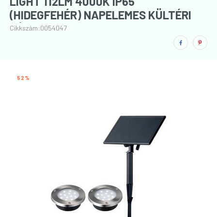
LIGHT 112LM 4000K IP65
(HIDEGFEHÉR) NAPELEMES KÜLTÉRI
LÁMPA
Cikkszám:
0054047
52