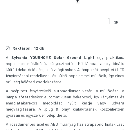
1
05
Raktáron :
12 db
A
Sylvania
YOURHOME Solar Ground Light
egy praktikus,
napelemes működésű, süllyeszthető LED lámpa, amely ideális
kültéri dekorációs és jelölő világításhoz. A lámpa két beépített LED
fényforrással rendelkezik, és külső napelemmel működik, így nincs
szükség hálózati csatlakozásra.
A beépített fényérzékelő automatikusan vezérli a működést: a
lámpa sötétedéskor automatikusan bekapcsol, így kényelmes és
energiatakarékos megoldást nyújt kertje vagy udvara
megvilágítására. A „plug & play” kialakításnak köszönhetően
gyorsan és egyszerűen telepíthető.
A rozsdamentes acél és ABS műanyag ház strapabíró kialakítást