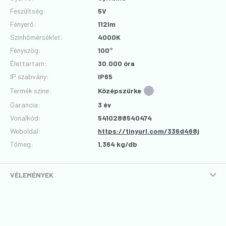
Feszültség
:
5V
Fényerő
:
112lm
Színhőmérséklet
:
4000K
Fényszög
:
100°
Élettartam
:
30.000 óra
IP szabvány
:
IP65
Termék színe
:
Középszürke
Garancia
:
3 év
Vonalkód
:
5410288540474
Weboldal:
https://tinyurl.com/336d468j
Tömeg:
1,364 kg/db
VÉLEMÉNYEK