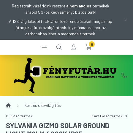
Regisztrált vásárlóink részére
a nem akciós
termékek
árából 5%-os kedvezményt biztosítunk!
A 12 óráig feladott raktáron lévő rendeléseket még aznap
átadjuk a futárszolgálatnak, így másnapra már az
otthonában lehet a megrendelt termék.
0
Kert és díszvilágítás
Előző termék
Következő termék
SYLVANIA GIZMO SOLAR GROUND