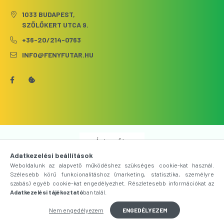
1033 BUDAPEST,
SZŐLŐKERT UTCA 9.
+36-20/214-0763
INFO@FENYFUTAR.HU
Árukereső.hu
Adatkezelési beállítások
Weboldalunk az alapvető működéshez szükséges cookie-kat használ.
Szélesebb körű funkcionalitáshoz (marketing, statisztika, személyre
szabás) egyéb cookie-kat engedélyezhet. Részletesebb információkat az
Adatkezelési tájékoztató
ban talál.
Nem engedélyezem
ENGEDÉLYEZEM