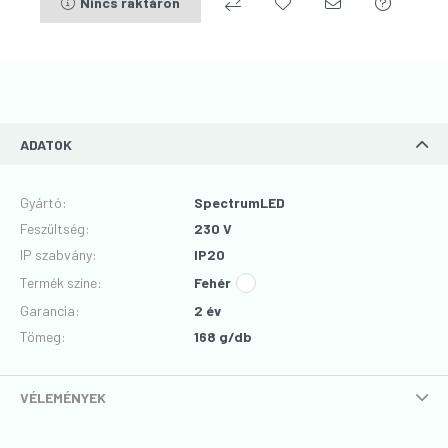
Nincs raktáron
ADATOK
Gyártó
:
SpectrumLED
Feszültség
:
230 V
IP szabvány
:
IP20
Termék színe
:
Fehér
Garancia
:
2 év
Tömeg:
168 g/db
VÉLEMÉNYEK