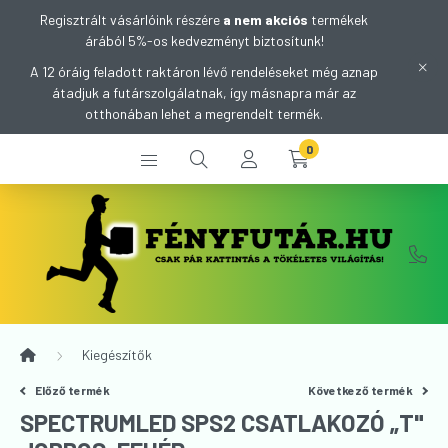
Regisztrált vásárlóink részére
a nem akciós
termékek
árából 5%-os kedvezményt biztosítunk!
A 12 óráig feladott raktáron lévő rendeléseket még aznap
átadjuk a futárszolgálatnak, így másnapra már az
otthonában lehet a megrendelt termék.
0
Kiegészítők
Előző termék
Következő termék
SPECTRUMLED SPS2 CSATLAKOZÓ „T"