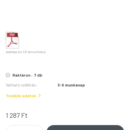
Adatlap és CE tanusítvány
Raktáron :
7 db
Várható szállítás
:
3-5 munkanap
További adatok
1 287
Ft