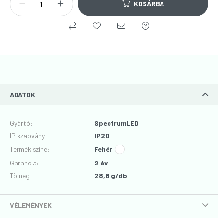
KOSÁRBA
ADATOK
Gyártó
:
SpectrumLED
IP szabvány
:
IP20
Termék színe
:
Fehér
Garancia
:
2 év
Tömeg:
28,8 g/db
VÉLEMÉNYEK