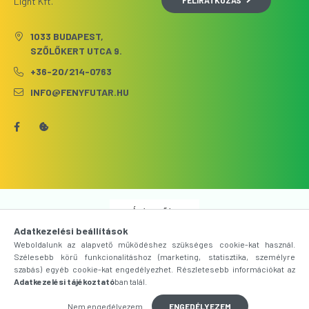
Light Kft.
1033 BUDAPEST,
SZŐLŐKERT UTCA 9.
+36-20/214-0763
INFO@FENYFUTAR.HU
Árukereső.hu
Adatkezelési beállítások
Weboldalunk az alapvető működéshez szükséges cookie-kat használ.
Szélesebb körű funkcionalitáshoz (marketing, statisztika, személyre
szabás) egyéb cookie-kat engedélyezhet. Részletesebb információkat az
Adatkezelési tájékoztató
ban talál.
Nem engedélyezem
ENGEDÉLYEZEM