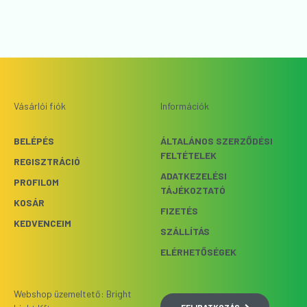
Vásárlói fiók
Információk
BELÉPÉS
ÁLTALÁNOS SZERZŐDÉSI
FELTÉTELEK
REGISZTRÁCIÓ
ADATKEZELÉSI
PROFILOM
TÁJÉKOZTATÓ
KOSÁR
FIZETÉS
KEDVENCEIM
SZÁLLÍTÁS
ELÉRHETŐSÉGEK
Webshop üzemeltető: Bright
FELIRATKOZÁS