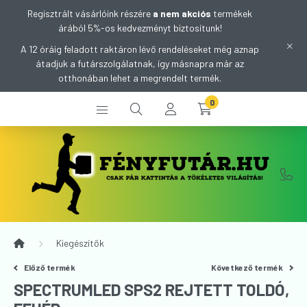
Regisztrált vásárlóink részére
a nem akciós
termékek
árából 5%-os kedvezményt biztosítunk!
A 12 óráig feladott raktáron lévő rendeléseket még aznap
átadjuk a futárszolgálatnak, így másnapra már az
otthonában lehet a megrendelt termék.
0
Kiegészítők
Előző termék
Következő termék
SPECTRUMLED SPS2 REJTETT TOLDÓ,