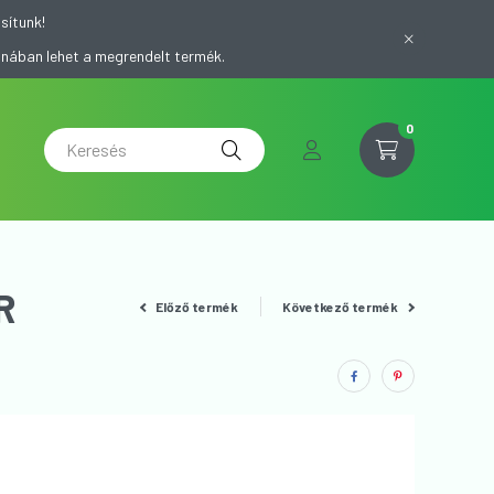
sítunk!
onában lehet a megrendelt termék.
0
R
Előző termék
Következő termék