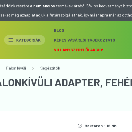
ásárlóink részére
a nem akciós
termékek árából 5%-os kedvezményt bizto
eléseket még aznap átadjuk a futárszolgálatnak, így másnapra már az otth
BLOG
KATEGÓRIÁK
KÉPES VÁSÁRLÓI TÁJÉKOZTATÓ
VILLANYSZERELŐI AKCIÓ!
Falon kívüli
Kiegészítők
LONKÍVÜLI ADAPTER, FEHÉ
Raktáron :
16 db