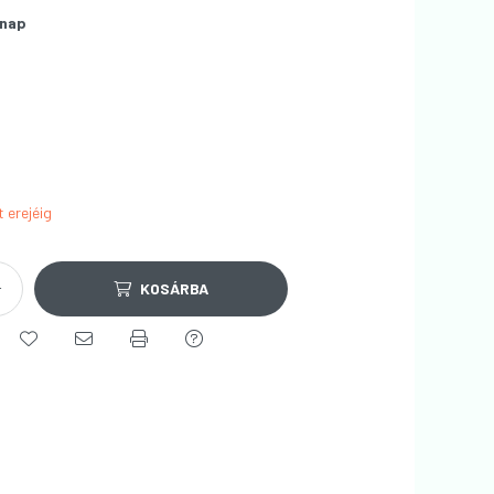
nap
t erejéig
KOSÁRBA