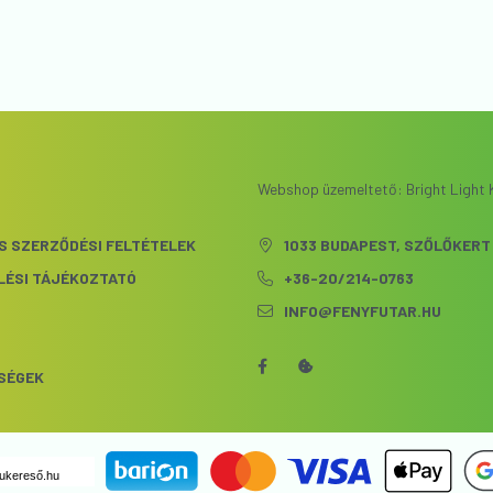
Webshop üzemeltető: Bright Light K
S SZERZŐDÉSI FELTÉTELEK
1033 BUDAPEST, SZŐLŐKERT 
LÉSI TÁJÉKOZTATÓ
+36-20/214-0763
INFO@FENYFUTAR.HU
S
SÉGEK
ukereső.hu