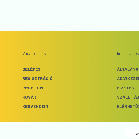
Vásárlói fiók
Információk
BELÉPÉS
ÁLTALÁNO
REGISZTRÁCIÓ
ADATKEZE
PROFILOM
FIZETÉS
KOSÁR
SZÁLLÍTÁ
KEDVENCEIM
ELÉRHETŐ
Ár