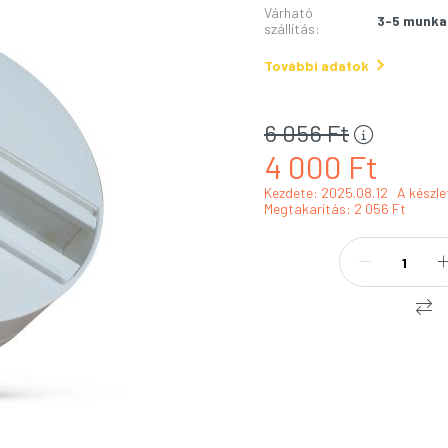
Várható
3-5 munka
szállítás
:
További adatok
6 056
Ft
4 000
Ft
Kezdete: 2025.08.12
A készle
Megtakarítás
2 056 Ft