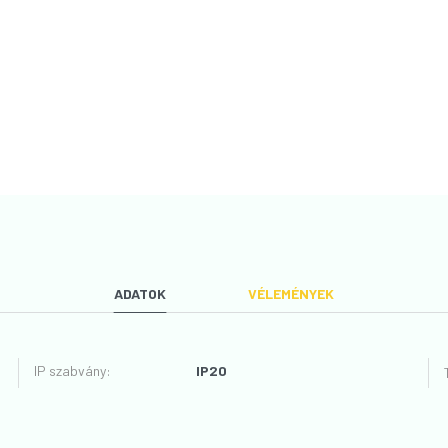
ADATOK
VÉLEMÉNYEK
IP szabvány
:
IP20
VÉLEMÉNYT ÍROK