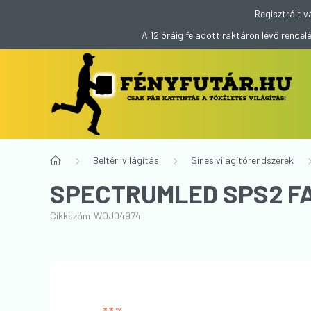
Regisztrált v
A 12 óráig feladott raktáron lévő rend
Beltéri világítás
Sínes világítórendszerek
SPECTRUMLED SPS2 FA
Cikkszám:
WOJ04974
33