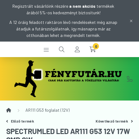
Regisztrált vásárlóink részére
a nem akciós
termékek
árából 5%-os kedvezményt biztosítunk!
A 12 óráig feladott raktáron lévő rendeléseket még aznap
átadjuk a futárszolgálatnak, így másnapra már az
otthonában lehet a megrendelt termék.
0
AR111 G53 foglalat (12V)
Előző termék
Következő termék
SPECTRUMLED LED AR111 G53 12V 17W