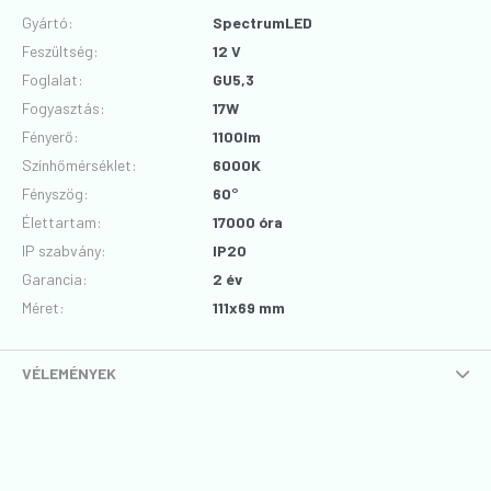
Gyártó
:
SpectrumLED
Feszültség
:
12 V
Foglalat
:
GU5,3
Fogyasztás
:
17W
Fényerő
:
1100lm
Színhőmérséklet
:
6000K
Fényszög
:
60°
Élettartam
:
17000 óra
IP szabvány
:
IP20
Garancia
:
2 év
Méret
:
111x69 mm
VÉLEMÉNYEK