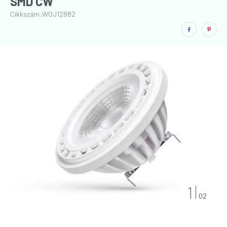
SMD CW
Cikkszám:
WOJ12882
1
02