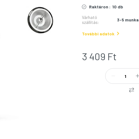
Raktáron :
10 db
Várható
3-5 munka
szállítás
:
További adatok
3 409
Ft