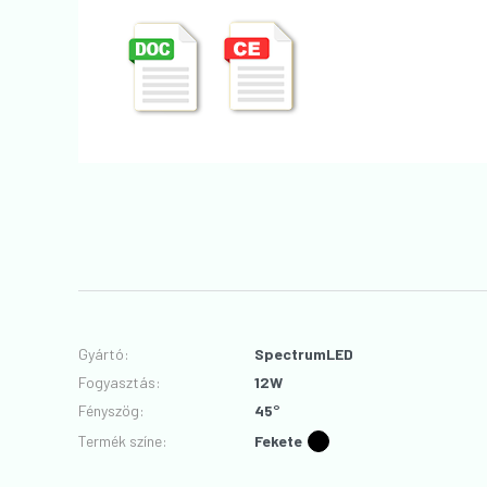
Gyártó
:
SpectrumLED
Fogyasztás
:
12W
Fényszög
:
45°
Termék színe
:
Fekete