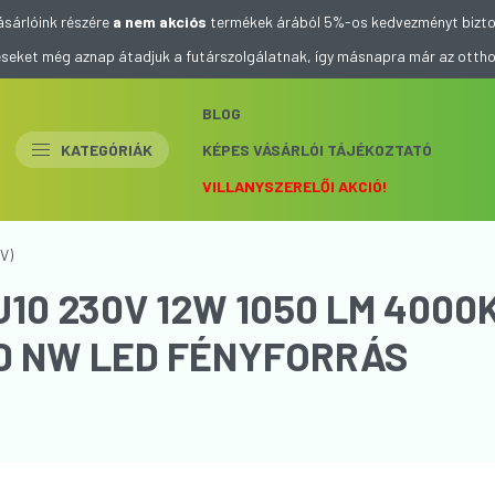
ásárlóink részére
a nem akciós
termékek árából 5%-os kedvezményt bizto
eléseket még aznap átadjuk a futárszolgálatnak, így másnapra már az otth
BLOG
KATEGÓRIÁK
KÉPES VÁSÁRLÓI TÁJÉKOZTATÓ
VILLANYSZERELŐI AKCIÓ!
V)
10 230V 12W 1050 LM 4000
D NW LED FÉNYFORRÁS