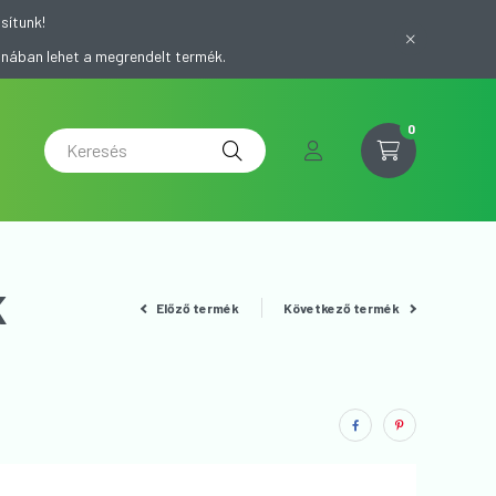
sítunk!
onában lehet a megrendelt termék.
0
K
Előző termék
Következő termék