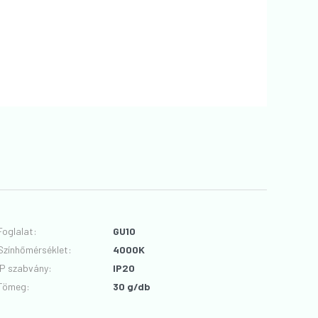
Foglalat
:
GU10
Színhőmérséklet
:
4000K
IP szabvány
:
IP20
Tömeg:
30 g/db