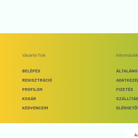
Vásárlói fiók
Információk
BELÉPÉS
ÁLTALÁNO
REGISZTRÁCIÓ
ADATKEZE
PROFILOM
FIZETÉS
KOSÁR
SZÁLLÍTÁ
KEDVENCEIM
ELÉRHETŐ
Ár