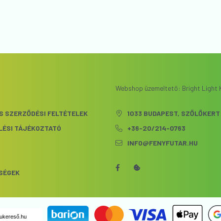
Webshop üzemeltető: Bright Light K
S SZERZŐDÉSI FELTÉTELEK
1033 BUDAPEST, SZŐLŐKERT 
LÉSI TÁJÉKOZTATÓ
+36-20/214-0763
INFO@FENYFUTAR.HU
S
SÉGEK
ukereső.hu