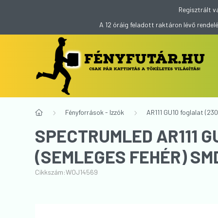
Regisztrált v
A 12 óráig feladott raktáron lévő rend
Fényforrások - Izzók
AR111 GU10 foglalat (230
SPECTRUMLED AR111 GU
(SEMLEGES FEHÉR) SM
Cikkszám:
WOJ14569