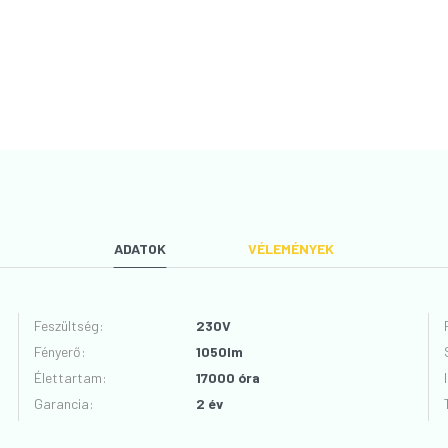
ADATOK
VÉLEMÉNYEK
Feszültség
:
230V
Fényerő
:
1050lm
VÉLEMÉNYT ÍROK
Élettartam
:
17000 óra
Garancia
:
2 év