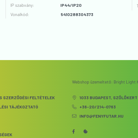
VÉLEMÉNYT ÍROK
IP szabvány
:
IP44/IP20
Vonalkód
:
5410288304373
Webshop üzemeltető: Bright Light K
S SZERZŐDÉSI FELTÉTELEK
1033 BUDAPEST, SZŐLŐKERT 
LÉSI TÁJÉKOZTATÓ
+36-20/214-0763
INFO@FENYFUTAR.HU
S
SÉGEK