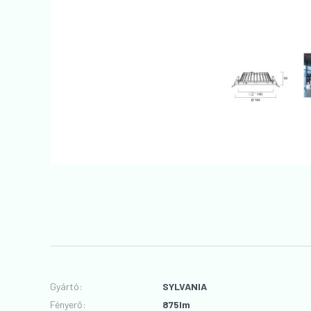
Gyártó
:
SYLVANIA
Fényerő
:
875lm