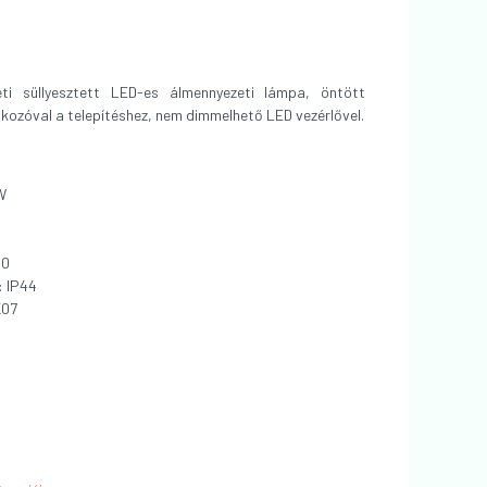
i süllyesztett LED-es álmennyezeti lámpa, öntött
akozóval a telepítéshez, nem dimmelhető LED vezérlővel.
W
90
: IP44
K07