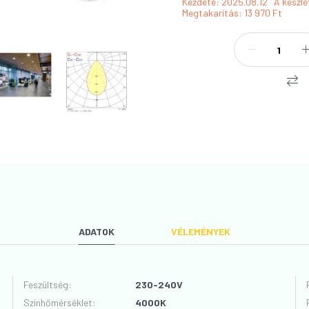
Kezdete: 2025.08.12
A készle
Megtakarítás
13 970 Ft
ADATOK
VÉLEMÉNYEK
Feszültség
:
230-240V
Színhőmérséklet
:
4000K