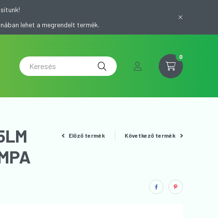
sítunk!
onában lehet a megrendelt termék.
0
75LM
Előző termék
Következő termék
ÁMPA