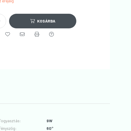
t erejéig
KOSÁRBA
Fogyasztás
:
9W
Fényszög
:
60°