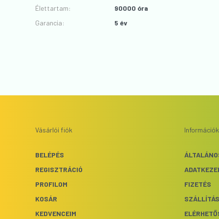
Élettartam
:
90000 óra
Garancia
:
5 év
Vásárlói fiók
Információk
BELÉPÉS
ÁLTALÁNO
REGISZTRÁCIÓ
ADATKEZE
PROFILOM
FIZETÉS
KOSÁR
SZÁLLÍTÁ
KEDVENCEIM
ELÉRHETŐ