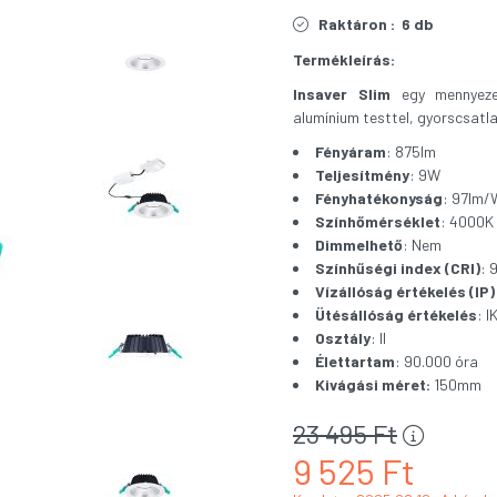
Raktáron :
6 db
Termékleírás:
Insaver Slim
egy mennyezet
alumínium testtel, gyorscsatl
Fényáram
: 875lm
Teljesítmény
: 9W
Fényhatékonyság
: 97lm/
Színhőmérséklet
: 4000K
Dimmelhető
: Nem
Színhűségi index (CRI)
: 
Vízállóság értékelés (IP)
Ütésállóság értékelés
: I
Osztály
: II
Élettartam
: 90.000 óra
Kivágási méret:
150mm
23 495
Ft
9 525
Ft