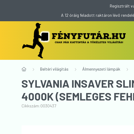
Regisztrált v
A 12 óráig feladott raktáron lévő rend
Beltéri világítás
Álmennyezeti lámpák
SYLVANIA INSAVER SLI
4000K (SEMLEGES FEH
Cikkszám:
0030437