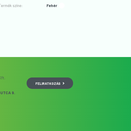
Termék színe
:
Fehér
ft.
FELIRATKOZÁS
UTCA 9.