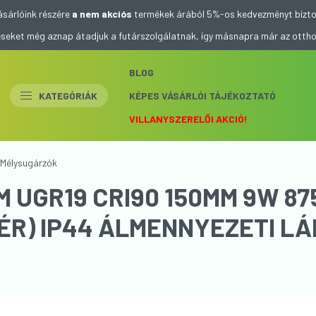
ásárlóink részére
a nem akciós
termékek árából 5%-os kedvezményt bizto
eléseket még aznap átadjuk a futárszolgálatnak, így másnapra már az otth
BLOG
KATEGÓRIÁK
KÉPES VÁSÁRLÓI TÁJÉKOZTATÓ
VILLANYSZERELŐI AKCIÓ!
Mélysugárzók
M UGR19 CRI90 150MM 9W 8
ÉR) IP44 ÁLMENNYEZETI L