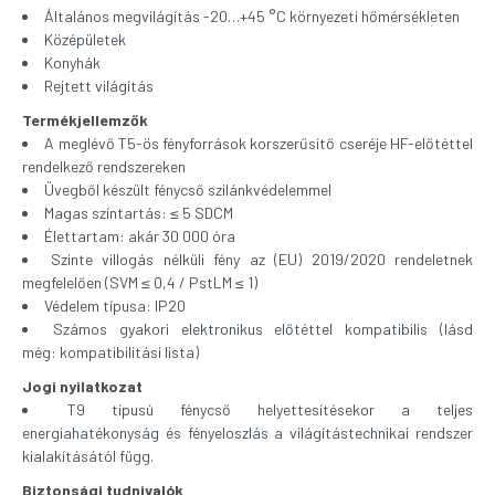
Általános megvilágítás -20…+45 °C környezeti hőmérsékleten
Középületek
Konyhák
Rejtett világítás
Termékjellemzők
A meglévő T5-ös fényforrások korszerűsítő cseréje HF-előtéttel
rendelkező rendszereken
Üvegből készült fénycső szilánkvédelemmel
Magas színtartás: ≤ 5 SDCM
Élettartam: akár 30 000 óra
Szinte villogás nélküli fény az (EU) 2019/2020 rendeletnek
megfelelően (SVM ≤ 0,4 / PstLM ≤ 1)
Védelem típusa: IP20
Számos gyakori elektronikus előtéttel kompatibilis (lásd
még:
kompatibilitási lista
)
Jogi nyilatkozat
T9 típusú fénycső helyettesítésekor a teljes
energiahatékonyság és fényeloszlás a világítástechnikai rendszer
kialakításától függ.
Biztonsági tudnivalók