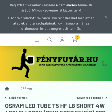
Regisztrált vásárlóink részére
a nem akciós
termékek
árából 5%-os kedvezményt biztosítunk!
A 12 óráig feladott raktáron lévő rendeléseket még aznap
átadjuk a futárszolgálatnak, így másnapra már az
otthonában lehet a megrendelt termék.
0
288mm
Előző termék
Következő termék
OSRAM LED TUBE T5 HF L8 SHORT 4W