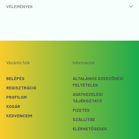
VÉLEMÉNYEK
Vásárlói fiók
Információk
BELÉPÉS
ÁLTALÁNOS SZERZŐDÉSI
FELTÉTELEK
REGISZTRÁCIÓ
ADATKEZELÉSI
PROFILOM
TÁJÉKOZTATÓ
KOSÁR
FIZETÉS
KEDVENCEIM
SZÁLLÍTÁS
ELÉRHETŐSÉGEK