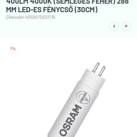
400LM 4000K (SEMLEGES FEHÉR) 288
MM LED-ES FÉNYCSŐ (30CM)
Cikkszám:
4058075823716
7