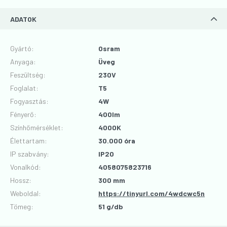
ADATOK
Gyártó
:
Osram
Anyaga
:
Üveg
Feszültség
:
230V
Foglalat
:
T5
Fogyasztás
:
4W
Fényerő
:
400lm
Színhőmérséklet
:
4000K
Élettartam
:
30.000 óra
IP szabvány
:
IP20
Vonalkód
:
4058075823716
Hossz
:
300 mm
Weboldal:
https://tinyurl.com/4wdcwc5n
Tömeg:
51 g/db