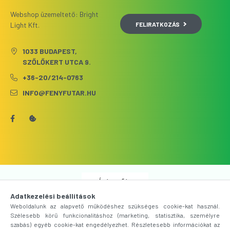
Webshop üzemeltető: Bright
FELIRATKOZÁS
Light Kft.
1033 BUDAPEST,
SZŐLŐKERT UTCA 9.
+36-20/214-0763
INFO@FENYFUTAR.HU
Árukereső.hu
Adatkezelési beállítások
Weboldalunk az alapvető működéshez szükséges cookie-kat használ.
Szélesebb körű funkcionalitáshoz (marketing, statisztika, személyre
szabás) egyéb cookie-kat engedélyezhet. Részletesebb információkat az