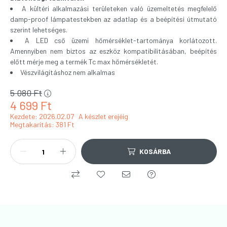
A kültéri alkalmazási területeken való üzemeltetés megfelelő
damp-proof lámpatestekben az adatlap és a beépítési útmutató
szerint lehetséges.
A LED cső üzemi hőmérséklet-tartománya korlátozott.
Amennyiben nem biztos az eszköz kompatibilitásában, beépítés
előtt mérje meg a termék Tc max hőmérsékletét.
Vészvilágításhoz nem alkalmas
5 080
Ft
4 699
Ft
Kezdete: 2026.02.07
A készlet erejéig
Megtakarítás
381 Ft
KOSÁRBA