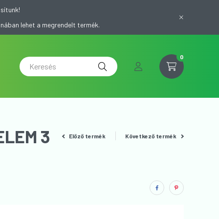
sítunk!
onában lehet a megrendelt termék.
0
ELEM 3
Előző termék
Következő termék