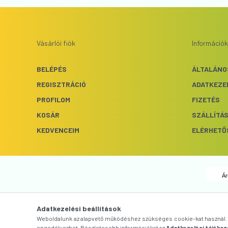
Vásárlói fiók
Információk
BELÉPÉS
ÁLTALÁNO
REGISZTRÁCIÓ
ADATKEZE
PROFILOM
FIZETÉS
KOSÁR
SZÁLLÍTÁ
KEDVENCEIM
ELÉRHETŐ
Ár
Adatkezelési beállítások
Weboldalunk az alapvető működéshez szükséges cookie-kat használ. S
engedélyezhet. Részletesebb információkat az
Adatkezelési tájékoz