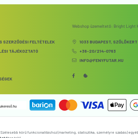
Webshop üzemeltető: Bright Light K
S SZERZŐDÉSI FELTÉTELEK
1033 BUDAPEST, SZŐLŐKERT 
LÉSI TÁJÉKOZTATÓ
+36-20/214-0763
INFO@FENYFUTAR.HU
S
SÉGEK
ukereső.hu
zélesebb körű funkcionalitáshoz (marketing, statisztika, személyre szabás) egyé
tató
ban talál.