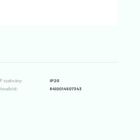
IP szabvány
:
IP20
Vonalkód
:
6410014507343