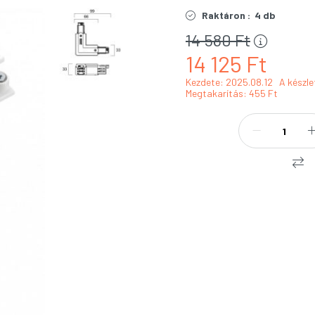
Raktáron :
4 db
14 580
Ft
14 125
Ft
Kezdete: 2025.08.12
A készle
Megtakarítás
455 Ft