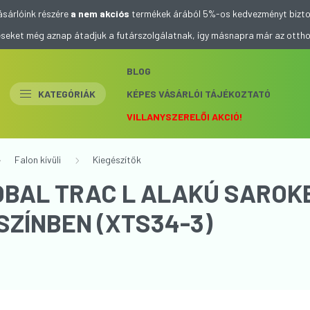
ásárlóink részére
a nem akciós
termékek árából 5%-os kedvezményt bizto
eléseket még aznap átadjuk a futárszolgálatnak, így másnapra már az otth
BLOG
KATEGÓRIÁK
KÉPES VÁSÁRLÓI TÁJÉKOZTATÓ
VILLANYSZERELŐI AKCIÓ!
Falon kívüli
Kiegészítők
OBAL TRAC L ALAKÚ SAROK
 SZÍNBEN (XTS34-3)