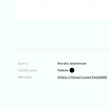
Gyártó
:
Nordic Aluminium
Termék színe
:
Fekete
Weboldal:
https://tinyurl.com/24n29d9j