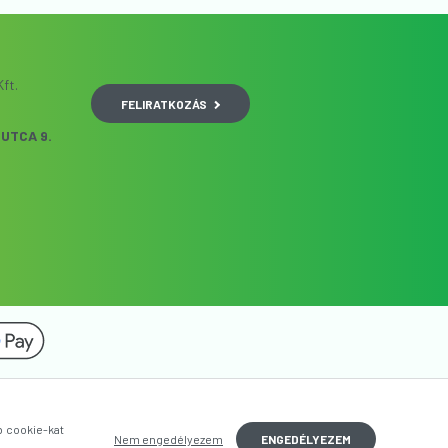
ft.
FELIRATKOZÁS
UTCA 9.
b cookie-kat
Nem engedélyezem
ENGEDÉLYEZEM