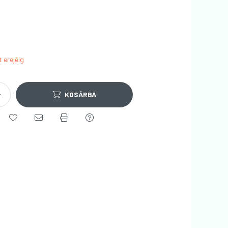
t erejéig
KOSÁRBA