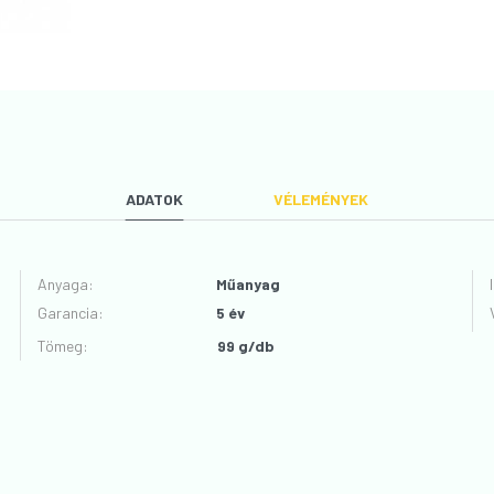
ADATOK
VÉLEMÉNYEK
Anyaga
:
Műanyag
Garancia
:
5 év
VÉLEMÉNYT ÍROK
Tömeg:
99 g/db