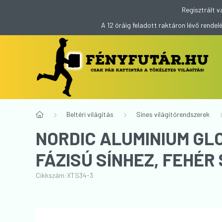
Regisztrált v
A 12 óráig feladott raktáron lévő rend
Beltéri világítás
Sínes világítórendszerek
NORDIC ALUMINIUM GL
FÁZISÚ SÍNHEZ, FEHÉR
Cikkszám:
XTS34-3