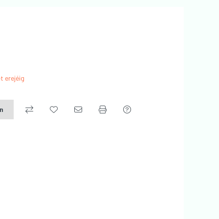
t erejéig
on