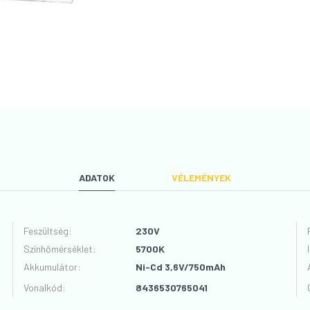
ADATOK
VÉLEMÉNYEK
Feszültség
:
230V
Színhőmérséklet
:
5700K
VÉLEMÉNYT ÍROK
Akkumulátor
:
Ni-Cd 3,6V/750mAh
Vonalkód
:
8436530765041