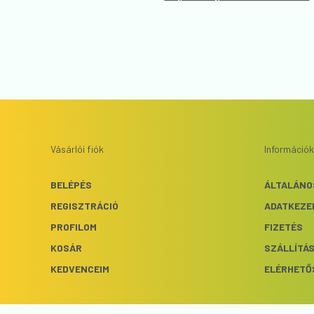
Vásárlói fiók
Információk
BELÉPÉS
ÁLTALÁNO
REGISZTRÁCIÓ
ADATKEZE
PROFILOM
FIZETÉS
KOSÁR
SZÁLLÍTÁ
KEDVENCEIM
ELÉRHETŐ