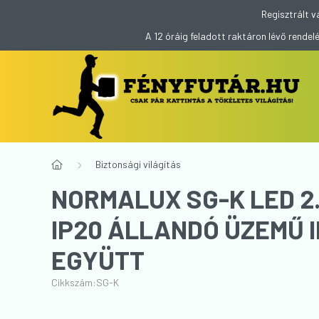
Regisztrált v
A 12 óráig feladott raktáron lévő rend
Biztonsági világítás
NORMALUX SG-K LED 2.
IP20 ÁLLANDÓ ÜZEMŰ 
EGYÜTT
Cikkszám:
SG-K