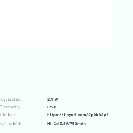
Fogyasztás
:
2.5 W
IP szabvány
:
IP20
Adatlap
:
https://tinyurl.com/2p9k42pf
Gyártói kód
:
Ni-Cd 3,6V/750mAh