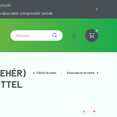
sítunk!
onában lehet a megrendelt termék.
0
FEHÉR)
Előző termék
Következő termék
ETTEL