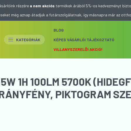
ásárlóink részére
a nem akciós
termékek árából 5%-os kedvezményt bizto
eléseket még aznap átadjuk a futárszolgálatnak, így másnapra már az otth
BLOG
KATEGÓRIÁK
KÉPES VÁSÁRLÓI TÁJÉKOZTATÓ
VILLANYSZERELŐI AKCIÓ!
5W 1H 100LM 5700K (HIDEG
IRÁNYFÉNY, PIKTOGRAM SZ