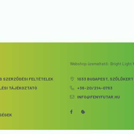
Webshop üzemeltető: Bright Light K
S SZERZŐDÉSI FELTÉTELEK
1033 BUDAPEST, SZŐLŐKERT 
LÉSI TÁJÉKOZTATÓ
+36-20/214-0763
INFO@FENYFUTAR.HU
S
SÉGEK