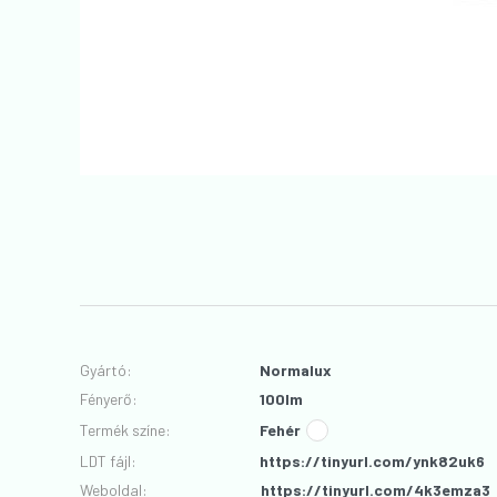
Gyártó
:
Normalux
Fényerő
:
100lm
Termék színe
:
Fehér
LDT fájl
:
https://tinyurl.com/ynk82uk6
Weboldal:
https://tinyurl.com/4k3emza3